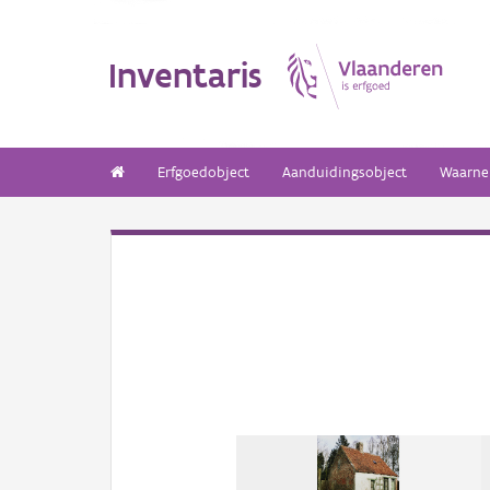
Inventaris
Erfgoedobject
Aanduidingsobject
Waarne