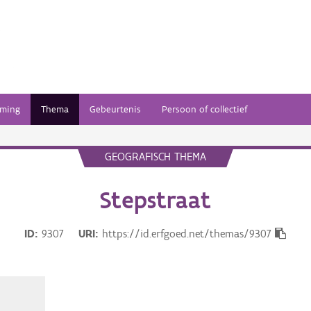
ming
Thema
Gebeurtenis
Persoon of collectief
GEOGRAFISCH THEMA
Stepstraat
ID
9307
URI
https://id.erfgoed.net/themas/9307