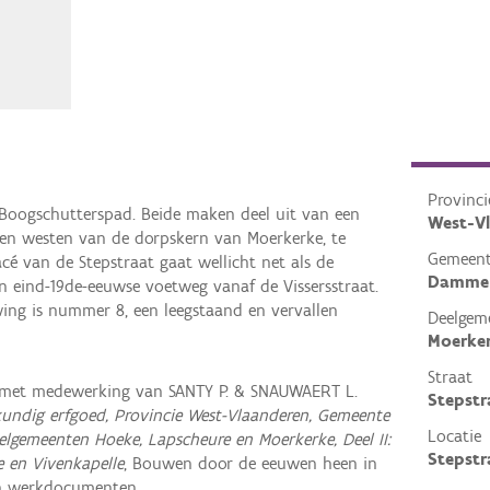
Provinci
Boogschutterspad. Beide maken deel uit van een
West-V
ten westen van de dorpskern van Moerkerke, te
Gemeen
acé van de Stepstraat gaat wellicht net als de
Damme
 eind-19de-eeuwse voetweg vanaf de Vissersstraat.
ing is nummer 8, een leegstaand en vervallen
Deelgem
Moerke
Straat
 met medewerking van SANTY P. & SNAUWAERT L.
Stepstr
undig erfgoed, Provincie West-Vlaanderen, Gemeente
Locatie
lgemeenten Hoeke, Lapscheure en Moerkerke, Deel II:
Stepst
e en Vivenkapelle
, Bouwen door de eeuwen heen in
en werkdocumenten.