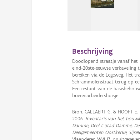
Beschrijving
Doodlopend straatje vanaf het 
eind-20ste-eeuwse verkaveling 
bereiken via de Legeweg. Het tr
Schrammolenstraat terug op een
Een restant van de basisbebouw
boerenarbeidershuisje.
Bron: CALLAERT G. & HOOFT E.
2006:
Inventaris van het bouwk
Damme, Deel I: Stad Damme, Dee
Deelgemeenten Oostkerke, Sijsel
Vlaanderen WVL17, onuitgegev