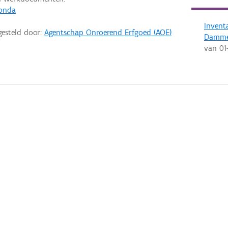
Gonda
Invent
gesteld door:
Agentschap Onroerend Erfgoed (AOE)
Damm
van
01