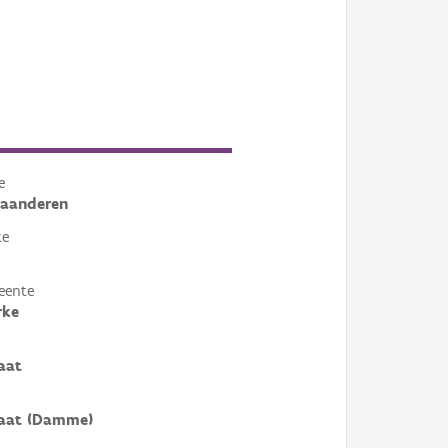
e
laanderen
te
eente
rke
aat
raat (Damme)