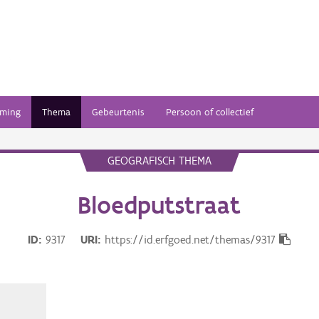
ming
Thema
Gebeurtenis
Persoon of collectief
GEOGRAFISCH THEMA
Bloedputstraat
ID
9317
URI
https://id.erfgoed.net/themas/9317