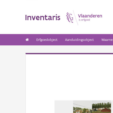
Inventaris
Erfgoedobject
Aanduidingsobject
Waarne