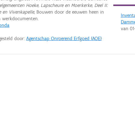
lgemeenten Hoeke, Lapscheure en Moerkerke, Deel II:
e en Vivenkapelle
, Bouwen door de eeuwen heen in
Invent
en werkdocumenten.
Damm
Gonda
van
01
gesteld door:
Agentschap Onroerend Erfgoed (AOE)