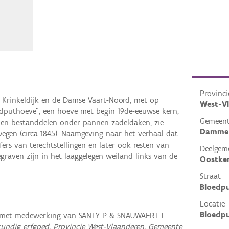
Provinci
 Krinkeldijk en de Damse Vaart-Noord, met op
West-V
dputhoeve", een hoeve met begin 19de-eeuwse kern,
Gemeen
enen bestanddelen onder pannen zadeldaken, zie
Damme
egen (circa 1845). Naamgeving naar het verhaal dat
ers van terechtstellingen en later ook resten van
Deelgem
egraven zijn in het laaggelegen weiland links van de
Oostke
Straat
Bloedpu
Locatie
Bloedp
 met medewerking van SANTY P. & SNAUWAERT L.
undig erfgoed, Provincie West-Vlaanderen, Gemeente