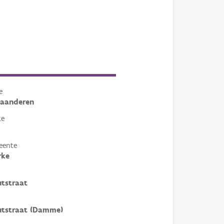
e
laanderen
te
eente
rke
tstraat
utstraat (Damme)