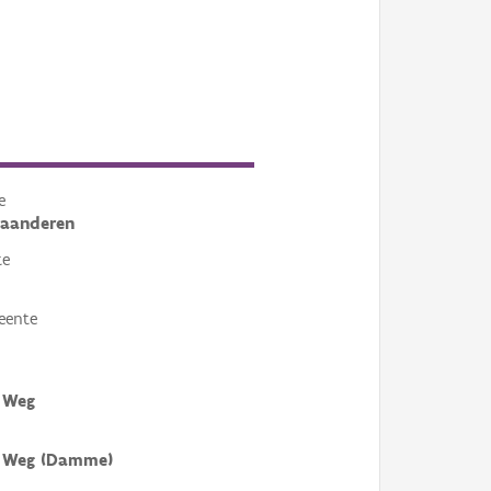
e
laanderen
te
eente
 Weg
 Weg (Damme)