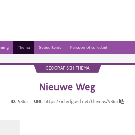
ming
Thema
Gebeurtenis
Persoon of collectief
GEOGRAFISCH THEMA
Nieuwe Weg
ID
9365
URI
https://id.erfgoed.net/themas/9365