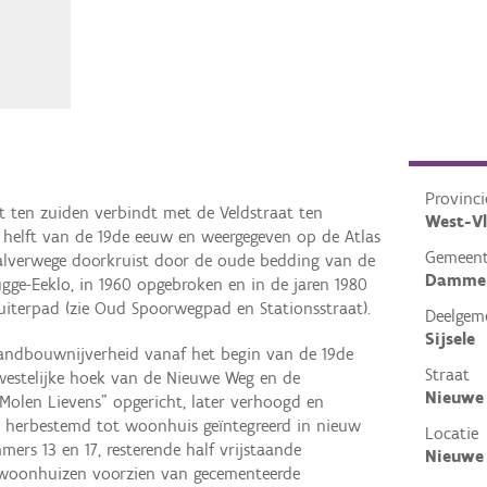
Provinci
t ten zuiden verbindt met de Veldstraat ten
West-V
e helft van de 19de eeuw en weergegeven op de Atlas
Gemeen
alverwege doorkruist door de oude bedding van de
Damme
ugge-Eeklo, in 1960 opgebroken en in de jaren 1980
 ruiterpad (zie Oud Spoorwegpad en Stationsstraat).
Deelgem
Sijsele
landbouwnijverheid vanaf het begin van de 19de
Straat
westelijke hoek van de Nieuwe Weg en de
Nieuwe
Molen Lievens" opgericht, later verhoogd en
 herbestemd tot woonhuis geïntegreerd in nieuw
Locatie
s 13 en 17, resterende half vrijstaande
Nieuwe
 woonhuizen voorzien van gecementeerde