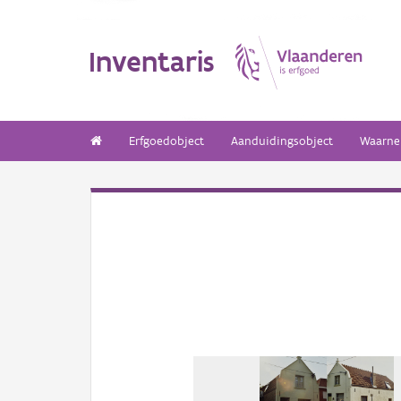
Inventaris
Erfgoedobject
Aanduidingsobject
Waarne