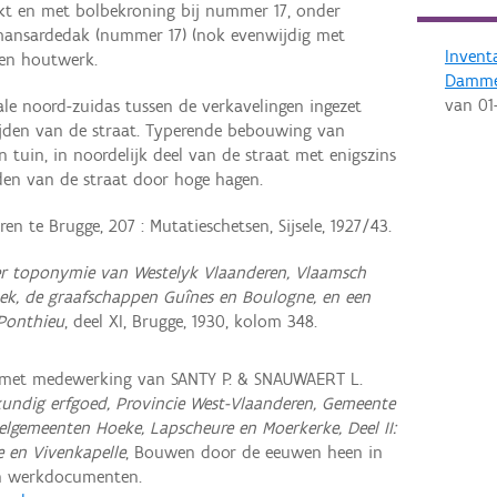
ikt en met bolbekroning bij nummer 17, onder
mansardedak (nummer 17) (nok evenwijdig met
Invent
en houtwerk.
Damm
van
01
le noord-zuidas tussen de verkavelingen ingezet
ijden van de straat. Typerende bebouwing van
 tuin, in noordelijk deel van de straat met enigszins
eiden van de straat door hoge hagen.
en te Brugge, 207 : Mutatieschetsen, Sijsele, 1927/43.
 toponymie van Westelyk Vlaanderen, Vlaamsch
ek, de graafschappen Guînes en Boulogne, en een
 Ponthieu
, deel XI, Brugge, 1930, kolom 348.
 met medewerking van SANTY P. & SNAUWAERT L.
undig erfgoed, Provincie West-Vlaanderen, Gemeente
lgemeenten Hoeke, Lapscheure en Moerkerke, Deel II:
e en Vivenkapelle
, Bouwen door de eeuwen heen in
en werkdocumenten.