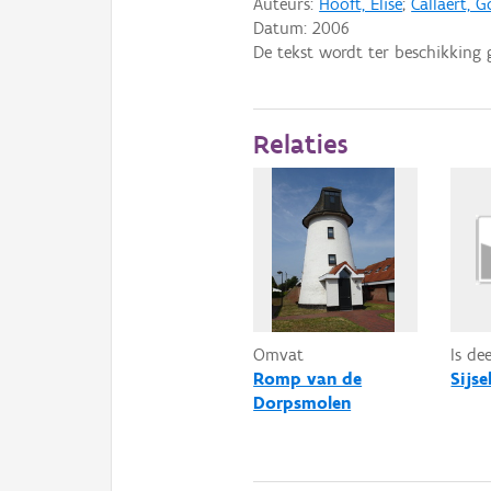
Auteurs:
Hooft, Elise
;
Callaert, 
Datum:
2006
De tekst wordt ter beschikking 
Relaties
Omvat
Is de
Romp van de
Sijse
Dorpsmolen