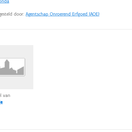
Gonda
gesteld door:
Agentschap Onroerend Erfgoed (AOE)
el van
le