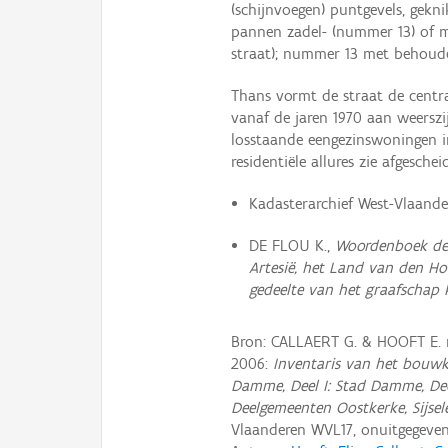
(schijnvoegen) puntgevels, gekn
pannen zadel- (nummer 13) of 
straat); nummer 13 met behoud
Thans vormt de straat de centra
vanaf de jaren 1970 aan weersz
losstaande eengezinswoningen in
residentiële allures zie afgesch
Kadasterarchief West-Vlaander
DE FLOU K.,
Woordenboek der
Artesië, het Land van den Ho
gedeelte van het graafschap
Bron: CALLAERT G. & HOOFT E.
2006:
Inventaris van het bouwk
Damme, Deel I: Stad Damme, Dee
Deelgemeenten Oostkerke, Sijsel
Vlaanderen WVL17, onuitgegev