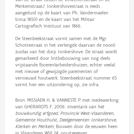
Merkemstraat/ Jonkershovestraat is reeds
aangeduid op de kaart van Ph. Vandermaelen
(circa 1850) en de kaart van het Militair
Cartografisch Instituut van 1866.
De Steenbeekstraat vormt samen met de Mgr.
Schottestraat in het verlengde daarvan de noord-
zuidas van het dorp Jonkershove. De straat wordt
gemarkeerd door lintbebouwing van nog deels
vrijstaande (boeren)arbeidershuizen, echter veelal
met nieuwe of gewijzigde parementen of
vernieuwd houtwerk. Steenbeekstraat nummer 65
vormt hier een uitzondering op, zie infra.
Bron: MISSIAEN H. & VANNESTE P. met medewerking
van GHERARDTS F. 2006:
Inventaris van het
bouwkundig erfgoed, Provincie West-Vlaanderen,
Gemeente Houthulst, Deelgemeenten Jonkershove,
Klerken en Merkem
, Bouwen door de eeuwen heen
in Vlaanderen WVL24, onuitgegeven