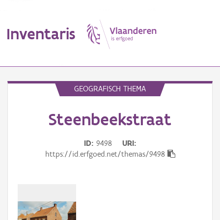
Inventaris
MENU
GEOGRAFISCH THEMA
Steenbeekstraat
Erfgoedobject
Aanduidingsobject
ID
9498
URI
https://id.erfgoed.net/themas/9498
Waarneming
Thema
Gebeurtenis