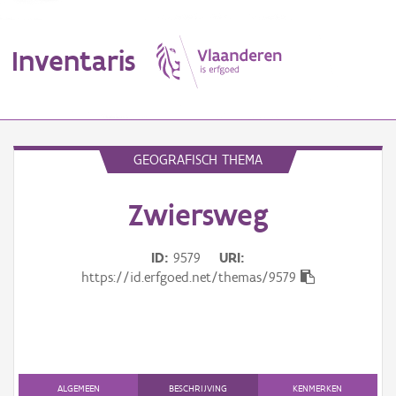
Inventaris
MENU
GEOGRAFISCH THEMA
Zwiersweg
Erfgoedobject
Aanduidingsobject
ID
9579
URI
https://id.erfgoed.net/themas/9579
Waarneming
Thema
Gebeurtenis
ALGEMEEN
BESCHRIJVING
KENMERKEN