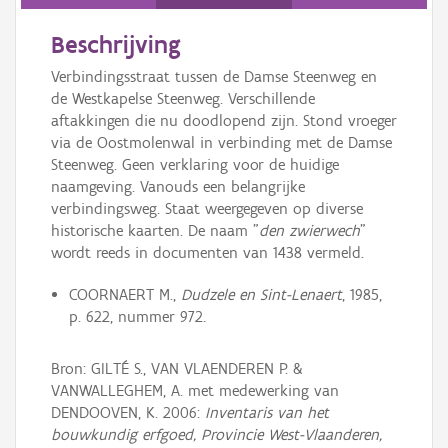
Persoon of collectief
Beschrijving
Downloads
Verbindingsstraat tussen de Damse Steenweg en
Hergebruik
de Westkapelse Steenweg. Verschillende
aftakkingen die nu doodlopend zijn. Stond vroeger
Aanmelden
via de Oostmolenwal in verbinding met de Damse
Steenweg. Geen verklaring voor de huidige
naamgeving. Vanouds een belangrijke
verbindingsweg. Staat weergegeven op diverse
historische kaarten. De naam "
den zwierwech
"
wordt reeds in documenten van 1438 vermeld.
COORNAERT M.,
Dudzele en Sint-Lenaert
, 1985,
p. 622, nummer 972.
Bron: GILTÉ S., VAN VLAENDEREN P. &
VANWALLEGHEM, A. met medewerking van
DENDOOVEN, K. 2006:
Inventaris van het
bouwkundig erfgoed, Provincie West-Vlaanderen,