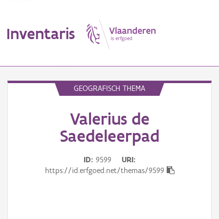
Inventaris
MENU
GEOGRAFISCH THEMA
Valerius de
Erfgoedobject
Saedeleerpad
Aanduidingsobject
ID
9599
URI
Waarneming
https://id.erfgoed.net/themas/9599
Thema
Gebeurtenis