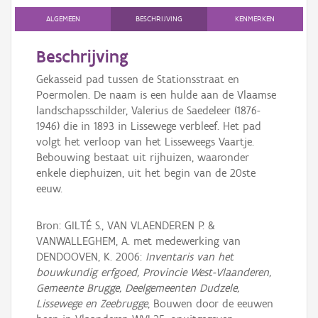
Persoon of collectief
ALGEMEEN
BESCHRIJVING
KENMERKEN
Downloads
Beschrijving
Hergebruik
Gekasseid pad tussen de Stationsstraat en
Poermolen. De naam is een hulde aan de Vlaamse
Aanmelden
landschapsschilder, Valerius de Saedeleer (1876-
1946) die in 1893 in Lissewege verbleef. Het pad
volgt het verloop van het Lisseweegs Vaartje.
Bebouwing bestaat uit rijhuizen, waaronder
enkele diephuizen, uit het begin van de 20ste
eeuw.
Bron: GILTÉ S., VAN VLAENDEREN P. &
VANWALLEGHEM, A. met medewerking van
DENDOOVEN, K. 2006:
Inventaris van het
bouwkundig erfgoed, Provincie West-Vlaanderen,
Gemeente Brugge, Deelgemeenten Dudzele,
Lissewege en Zeebrugge
, Bouwen door de eeuwen