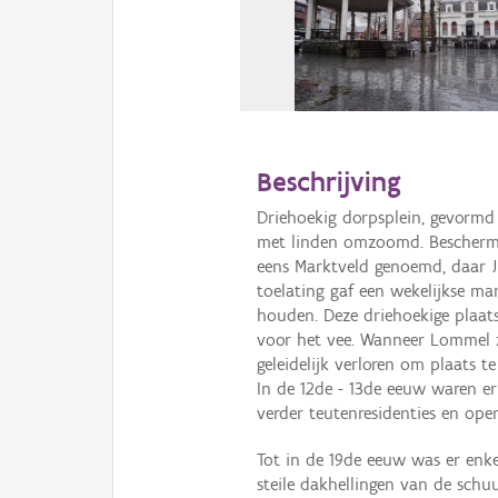
Beschrijving
Driehoekig dorpsplein, gevorm
met linden omzoomd. Beschermd
eens Marktveld genoemd, daar J
toelating gaf een wekelijkse ma
houden. Deze driehoekige plaats
voor het vee. Wanneer Lommel zi
geleidelijk verloren om plaats 
In de 12de - 13de eeuw waren e
verder teutenresidenties en ope
Tot in de 19de eeuw was er en
steile dakhellingen van de sch