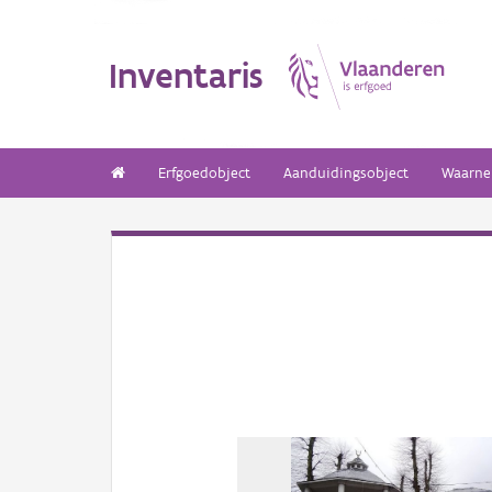
Inventaris
Erfgoedobject
Aanduidingsobject
Waarne