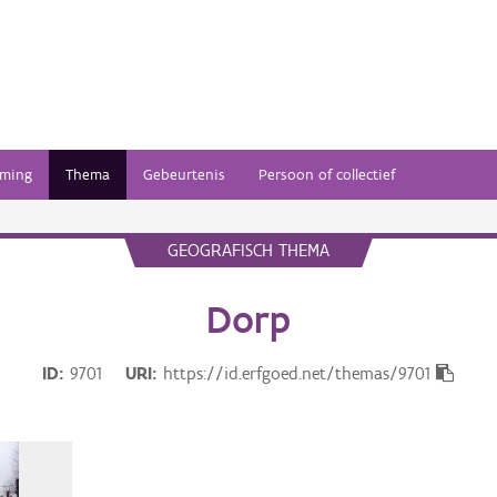
ming
Thema
Gebeurtenis
Persoon of collectief
GEOGRAFISCH THEMA
Dorp
ID
9701
URI
https://id.erfgoed.net/themas/9701