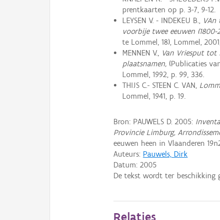
prentkaarten op p. 3-7, 9-12.
LEYSEN V. - INDEKEU B.,
VAn 
voorbije twee eeuwen (1800-
te Lommel, 18), Lommel, 2001,
MENNEN V.,
Van Vriesput tot
plaatsnamen,
(Publicaties va
Lommel, 1992, p. 99, 336.
THIJS C.- STEEN C. VAN,
Lomme
Lommel, 1941, p. 19.
Bron: PAUWELS D. 2005:
Inventa
Provincie Limburg, Arrondissem
eeuwen heen in Vlaanderen 19n2
Auteurs:
Pauwels, Dirk
Datum:
2005
De tekst wordt ter beschikking 
Relaties