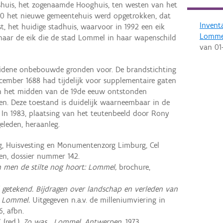
gshuis, het zogenaamde Hooghuis, ten westen van het
950 het nieuwe gemeentehuis werd opgetrokken, dat
Invent
t, het huidige stadhuis, waarvoor in 1992 een eik
Lomme
 naar de eik die de stad Lommel in haar wapenschild
van
01
idene onbebouwde gronden voor. De brandstichting
cember 1688 had tijdelijk voor supplementaire gaten
en het midden van de 19de eeuw ontstonden
nen. Deze toestand is duidelijk waarneembaar in de
 In 1983, plaatsing van het teutenbeeld door Rony
eleden, heraanleg.
g, Huisvesting en Monumentenzorg Limburg, Cel
, dossier nummer 142.
 men de stilte nog hoort: Lommel,
brochure,
 getekend. Bijdragen over landschap en verleden van
 Lommel.
Uitgegeven n.a.v. de milleniumviering in
6, afbn.
(red.),
Zo was... Lommel, Antwerpen,
1973,