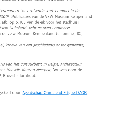
teutendorp tot bruisende stad. Lommel in de
2000),
(Publicaties van de V.Z.W. Museum Kempenland
 afb. op p. 106 van de eik voor het stadhuis).
 Klein Duitsland. Acht eeuwen Lommelse
n de v.z.w. Museum Kempenland te Lommel, 10),
l, Proeve van een geschiedenis onzer gemeente,
ris van het cultuurbezit in België, Architectuur,
ent Maaseik, Kanton Neerpelt
, Bouwen door de
, Brussel - Turnhout.
gesteld door:
Agentschap Onroerend Erfgoed (AOE)