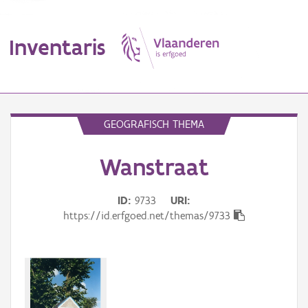
Inventaris
MENU
GEOGRAFISCH THEMA
Wanstraat
Erfgoedobject
Aanduidingsobject
ID
9733
URI
https://id.erfgoed.net/themas/9733
Waarneming
Thema
Gebeurtenis