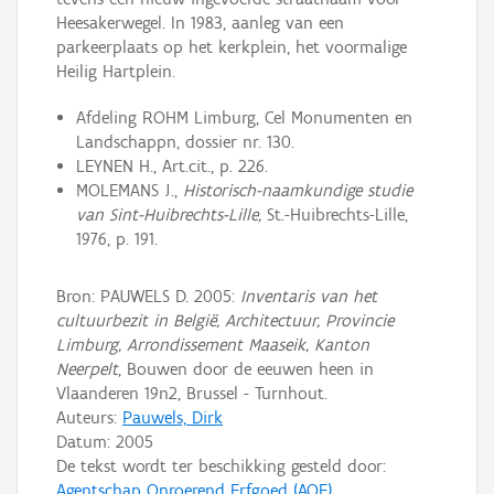
Heesakerwegel. In 1983, aanleg van een
parkeerplaats op het kerkplein, het voormalige
Heilig Hartplein.
Afdeling ROHM Limburg, Cel Monumenten en
Landschappn, dossier nr. 130.
LEYNEN H., Art.cit., p. 226.
MOLEMANS J.,
Historisch-naamkundige studie
van Sint-Huibrechts-Lille,
St.-Huibrechts-Lille,
1976, p. 191.
Bron: PAUWELS D. 2005:
Inventaris van het
cultuurbezit in België, Architectuur, Provincie
Limburg, Arrondissement Maaseik, Kanton
Neerpelt
, Bouwen door de eeuwen heen in
Vlaanderen 19n2, Brussel - Turnhout.
Auteurs:
Pauwels, Dirk
Datum:
2005
De tekst wordt ter beschikking gesteld door:
Agentschap Onroerend Erfgoed (AOE)