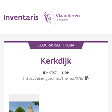
Inventaris
MENU
GEOGRAFISCH THEMA
Kerkdijk
Erfgoedobject
Aanduidingsobject
ID
9767
URI
https://id.erfgoed.net/themas/9767
Waarneming
Thema
Gebeurtenis