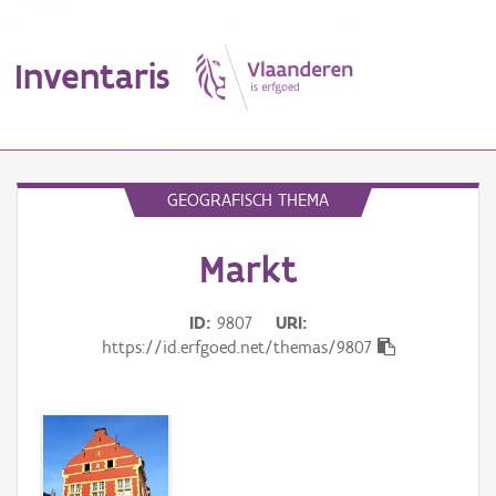
Inventaris
MENU
GEOGRAFISCH THEMA
Markt
Erfgoedobject
Aanduidingsobject
ID
9807
URI
https://id.erfgoed.net/themas/9807
Waarneming
Thema
Gebeurtenis