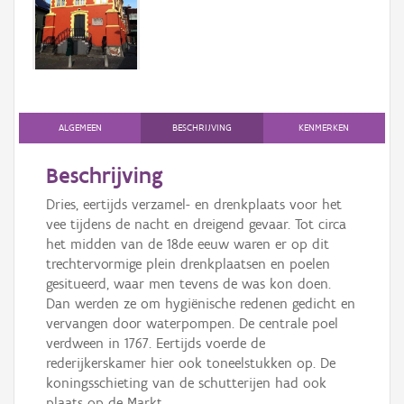
Persoon of collectief
Downloads
Hergebruik
Aanmelden
ALGEMEEN
BESCHRIJVING
KENMERKEN
Beschrijving
Dries, eertijds verzamel- en drenkplaats voor het
vee tijdens de nacht en dreigend gevaar. Tot circa
het midden van de 18de eeuw waren er op dit
trechtervormige plein drenkplaatsen en poelen
gesitueerd, waar men tevens de was kon doen.
Dan werden ze om hygiënische redenen gedicht en
vervangen door waterpompen. De centrale poel
verdween in 1767. Eertijds voerde de
rederijkerskamer hier ook toneelstukken op. De
koningsschieting van de schutterijen had ook
plaats op de Markt.