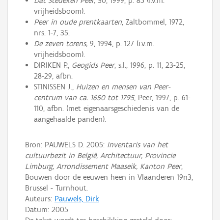
Dat Stedeken Peer,
30, 1999, p. 85 (i.v.m.
vrijheidsboom).
Peer in oude prentkaarten
, Zaltbommel, 1972,
nrs. 1-7, 35.
De zeven torens,
9, 1994, p. 127 (i.v.m.
vrijheidsboom).
DIRIKEN P.,
Geogids Peer
, s.l., 1996, p. 11, 23-25,
28-29, afbn.
STINISSEN J.,
Huizen en mensen van Peer-
centrum van ca. 1650 tot 1795
, Peer, 1997, p. 61-
110, afbn. (met eigenaarsgeschiedenis van de
aangehaalde panden).
Bron: PAUWELS D. 2005:
Inventaris van het
cultuurbezit in België, Architectuur, Provincie
Limburg, Arrondissement Maaseik, Kanton Peer
,
Bouwen door de eeuwen heen in Vlaanderen 19n3,
Brussel - Turnhout.
Auteurs:
Pauwels, Dirk
Datum:
2005