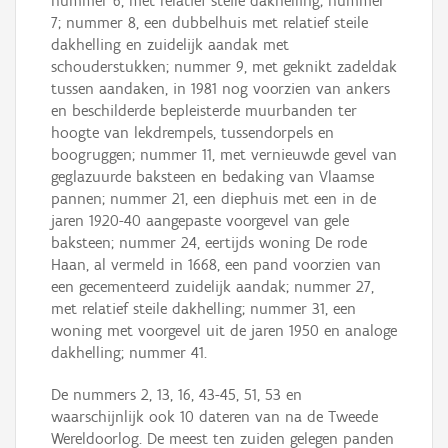
nummer 6, met relatief steile dakhelling; nummer
7; nummer 8, een dubbelhuis met relatief steile
dakhelling en zuidelijk aandak met
schouderstukken; nummer 9, met geknikt zadeldak
tussen aandaken, in 1981 nog voorzien van ankers
en beschilderde bepleisterde muurbanden ter
hoogte van lekdrempels, tussendorpels en
boogruggen; nummer 11, met vernieuwde gevel van
geglazuurde baksteen en bedaking van Vlaamse
pannen; nummer 21, een diephuis met een in de
jaren 1920-40 aangepaste voorgevel van gele
baksteen; nummer 24, eertijds woning De rode
Haan, al vermeld in 1668, een pand voorzien van
een gecementeerd zuidelijk aandak; nummer 27,
met relatief steile dakhelling; nummer 31, een
woning met voorgevel uit de jaren 1950 en analoge
dakhelling; nummer 41.
De nummers 2, 13, 16, 43-45, 51, 53 en
waarschijnlijk ook 10 dateren van na de Tweede
Wereldoorlog. De meest ten zuiden gelegen panden