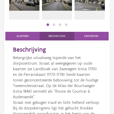
Persoon of collectief
Downloads
Hergebruik
Aanmelden
ALGEMEEN
BESCHRIJVING
KENMERKEN
Beschrijving
Belangrijke uitvalsweg lopende van het
dorpscentrum. Straat al weergegeven op oude
kaarten zie Landboek van Zwevegem (circa 1790)
en de Ferrariskaart (1770-1778): beide kaarten
tonen geconcentreerde bebouwing tot de huidige
Tweemolensstraat. Op de Atlas der Buurtwegen
(circa 1846) vermeld als "Route de Courtrai à
Audenaerde".
Straat met gebogen tracé en licht hellend verloop.
Bij de dorpskerngrens ligt het gehucht Knokke.
Voornamelijk woonfunctie, in het begin van de