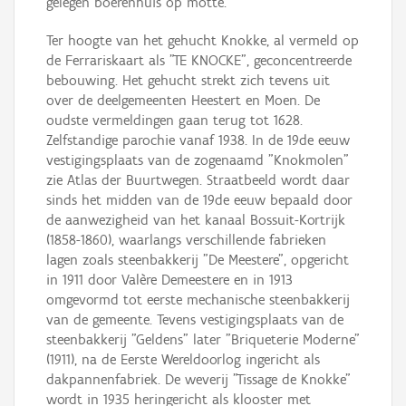
gelegen boerenhuis op motte.
Ter hoogte van het gehucht Knokke, al vermeld op
de Ferrariskaart als "TE KNOCKE", geconcentreerde
bebouwing. Het gehucht strekt zich tevens uit
over de deelgemeenten Heestert en Moen. De
oudste vermeldingen gaan terug tot 1628.
Zelfstandige parochie vanaf 1938. In de 19de eeuw
vestigingsplaats van de zogenaamd "Knokmolen"
zie Atlas der Buurtwegen. Straatbeeld wordt daar
sinds het midden van de 19de eeuw bepaald door
de aanwezigheid van het kanaal Bossuit-Kortrijk
(1858-1860), waarlangs verschillende fabrieken
lagen zoals steenbakkerij "De Meestere", opgericht
in 1911 door Valère Demeestere en in 1913
omgevormd tot eerste mechanische steenbakkerij
van de gemeente. Tevens vestigingsplaats van de
steenbakkerij "Geldens" later "Briqueterie Moderne"
(1911), na de Eerste Wereldoorlog ingericht als
dakpannenfabriek. De weverij "Tissage de Knokke"
wordt in 1935 heringericht als klooster met