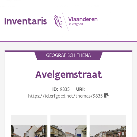
Inventaris
MENU
GEOGRAFISCH THEMA
Avelgemstraat
Erfgoedobject
Aanduidingsobject
ID
9835
URI
https://id.erfgoed.net/themas/9835
Waarneming
Thema
Gebeurtenis