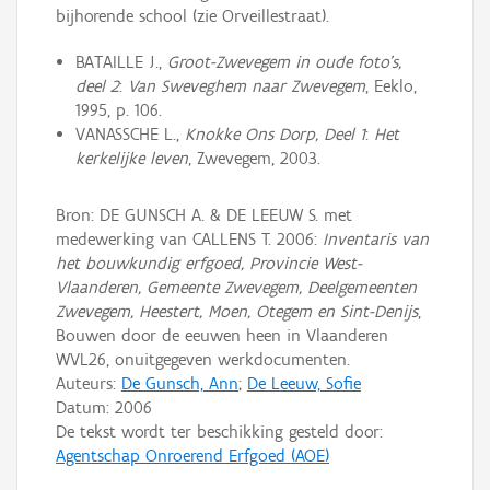
bijhorende school (zie Orveillestraat).
BATAILLE J.,
Groot-Zwevegem in oude foto's,
deel 2
:
Van Sweveghem naar Zwevegem
, Eeklo,
1995, p. 106.
VANASSCHE L.,
Knokke Ons Dorp, Deel 1
:
Het
kerkelijke leven
, Zwevegem, 2003.
Bron: DE GUNSCH A. & DE LEEUW S. met
medewerking van CALLENS T. 2006:
Inventaris van
het bouwkundig erfgoed, Provincie West-
Vlaanderen, Gemeente Zwevegem, Deelgemeenten
Zwevegem, Heestert, Moen, Otegem en Sint-Denijs
,
Bouwen door de eeuwen heen in Vlaanderen
WVL26, onuitgegeven werkdocumenten.
Auteurs:
De Gunsch, Ann
;
De Leeuw, Sofie
Datum:
2006
De tekst wordt ter beschikking gesteld door:
Agentschap Onroerend Erfgoed (AOE)