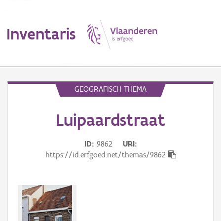
Inventaris
MENU
GEOGRAFISCH THEMA
Luipaardstraat
Erfgoedobject
Aanduidingsobject
ID
9862
URI
https://id.erfgoed.net/themas/9862
Waarneming
Thema
Gebeurtenis