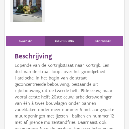
Persoon of collectief
Downloads
Hergebruik
Aanmelden
ALGEMEEN
BESCHRIJVING
KENMERKEN
Beschrijving
Lopende van de Kortrijkstraat naar Kortrijk. Een
deel van de straat loopt over het grondgebied
Harelbeke. In het begin van de straat
geconcentreerde bebouwing, bestaande uit
rijbebouwing uit de tweede helft 19de eeuw, maar
vooral eerste helft 20ste eeuw: arbeiderswoningen
van één à twee bouwlagen onder pannen
zadeldaken onder meer nummer 6 met aangepaste
muuropeningen met ijzeren I-balken en nummer 12
met aflijnende muizentandfries. Daarnaast ook
nieuwbouw. Naar de periferie toe geen bebouwing.