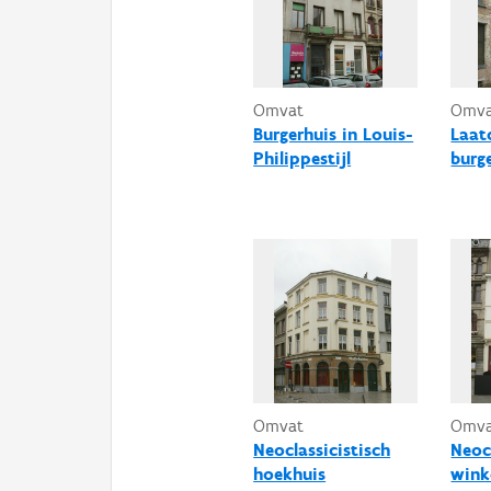
Omvat
Omv
Burgerhuis in Louis-
Laatc
Philippestijl
burg
Omvat
Omv
Neoclassicistisch
Neoc
hoekhuis
wink