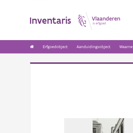
Inventaris
Erfgoedobject
Aanduidingsobject
Waarne