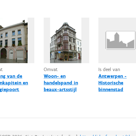
at
Omvat
Is deel van
ng van de
Woon- en
Antwerpen -
nkapitein en
handelspand in
Historische
giepoort
beaux-artsstijl
binnenstad