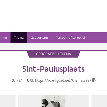
ming
Thema
Gebeurtenis
Persoon of collectief
GEOGRAFISCH THEMA
Sint-Paulusplaats
ID
987
URI
https://id.erfgoed.net/themas/987