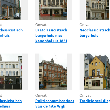
at
Omvat
Omvat
lassicistisch
Laatclassicistisch
Neoclassicistisc
erhuis
burgerhuis met
burgerhuis
kanonbal uit 1831
at
Omvat
Omvat
lassicistisch
Politiecommissariaat
Traditioneel die
elhuis
van de 1ste Wijk