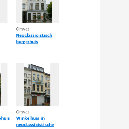
Omvat
h
Neoclassicistisch
burgerhuis
Omvat
phuis
Winkelhuis in
neoclassicistische