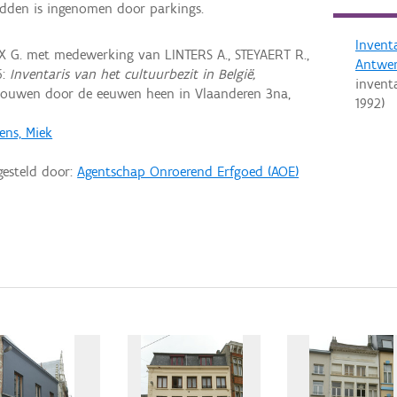
idden is ingenomen door parkings.
Invent
G. met medewerking van LINTERS A., STEYAERT R.,
Antwe
6:
Inventaris van het cultuurbezit in België,
invent
Bouwen door de eeuwen heen in Vlaanderen 3na,
1992
)
ens, Miek
gesteld door:
Agentschap Onroerend Erfgoed (AOE)