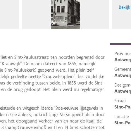
Bekijk
Provinci
vliet en Sint-Paulusstraat; ten noorden begrensd door
Antwer
 "Kraaiwijk". De naam dateert van 1855, namelijk
Gemeen
ie Sint-Pauluskerk) geopend werd. Het plein zelf
Antwer
elijk gedeelte heette "Crauwelenplein", het zuidelijke
s de verbinding tussen beide. In 1855 werd de Sint-
Deelgem
t en de brug gesloopt. Het plein werd nu regelmatiger
Antwer
Straat
Sint-Pa
isterde en witgeschilderde 19de-eeuwse lijstgevels in
 kern (zie ankers, nokrichting). Versnipperd plein door
Locatie
geven, het doorgaand verkeer van en naar de kaai, de
Sint-Pa
3 (nabij Crauwelenhof) en 11 en 14 (met schotten tot