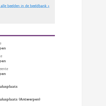
 alle beelden in de beeldbank >
e
pen
te
pen
eente
pen
ulusplaats
ulusplaats (Antwerpen)