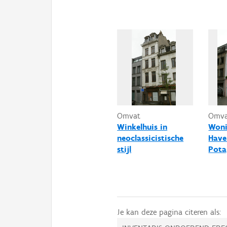
Omvat
Omv
Winkelhuis in
Woni
neoclassicistische
Have
stijl
Pota
Je kan deze pagina citeren als: