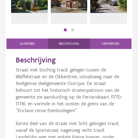
Persoon of collectief
Downloads
Hergebruik
Aanmelden
ALGEMEEN
BESCHRIJVING
KENMERKEN
Beschrijving
Straat met bochtig tracé, gelegen tussen de
Waffelstraat en de Okkerdries, uitvalsweg naar de
Avelgemse deelgemeente Outrijve. De straat
behoort tot het historisch stratenpatroon van de
gemeente zie aanduiding op de Ferrariskaart (1770-
1778), en vormde in het oosten de grens van de
"Enclave cense Erenbodegem".
Eerste deel van de straat met licht gebogen tracé,
vanaf de Sportstraat nagenoeg recht tracé.
Landelijke weg met enkele kleine hoeves, onder