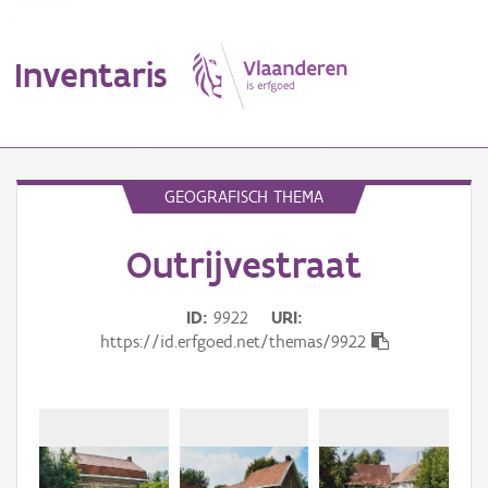
Inventaris
MENU
GEOGRAFISCH THEMA
Outrijvestraat
Erfgoedobject
Aanduidingsobject
ID
9922
URI
https://id.erfgoed.net/themas/9922
Waarneming
Thema
Gebeurtenis