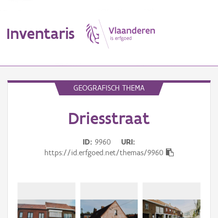
Inventaris
MENU
GEOGRAFISCH THEMA
Driesstraat
Erfgoedobject
Aanduidingsobject
ID
9960
URI
https://id.erfgoed.net/themas/9960
Waarneming
Thema
Gebeurtenis