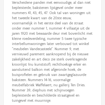
Verscheidene panden met eenvoudige, al dan niet
bepleisterde, bakstenen lijstgevel onder meer
nummers 41, 43, 45, 47. Ook tal van woningen uit
het tweede kwart van de 20ste eeuw,
voornamelijk in het eerste deel van de straat
onder meer nummer 1, nummer 4 villaatje uit de
jaren 1920 met bewaarde deur met bovenlicht met
kleine roedeverdeling, nummer 5 twee typische
interbellumwoningen later verbouwd tot winkel
"meubelen Vandecasteele". Nummer 9, met
vernieuwd parement aanknopend bij de nieuwe
zakelijkheid en art deco zie sterk overkragende
kroonlijst (nu kunststof), rechthoekige erker en
aansluitend balkon met afgeronde hoek, de
buisprofielen en gebruik van zwartgeglazuurde
baksteen. Nummers 14-16, voormalige
meubelfabriek Waffelaert; nu gallerij Ten Dries.
Nummer 39, diephuis met schijnvoegen
bepleisterde en beschilderde straatgevel en
tuingevel met muurnisje.