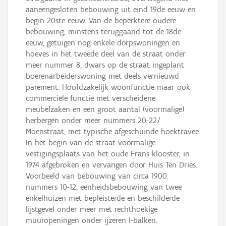
aaneengesloten bebouwing uit eind 19de eeuw en
begin 20ste eeuw. Van de beperktere oudere
bebouwing, minstens teruggaand tot de 18de
eeuw, getuigen nog enkele dorpswoningen en
hoeves in het tweede deel van de straat onder
meer nummer 8, dwars op de straat ingeplant
boerenarbeiderswoning met deels vernieuwd
parement. Hoofdzakelijk woonfunctie maar ook
commerciële functie met verscheidene
meubelzaken en een groot aantal (voormalige)
herbergen onder meer nummers 20-22/
Moenstraat, met typische afgeschuinde hoektravee.
In het begin van de straat voormalige
vestigingsplaats van het oude Frans klooster, in
1974 afgebroken en vervangen door Huis Ten Dries.
Voorbeeld van bebouwing van circa 1900:
nummers 10-12, eenheidsbebouwing van twee
enkelhuizen met bepleisterde en beschilderde
lijstgevel onder meer met rechthoekige
muuropeningen onder ijzeren I-balken.