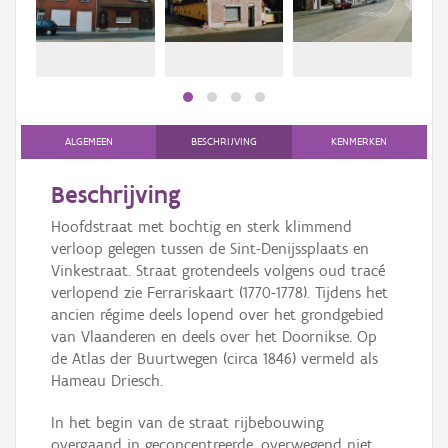
Persoon of collectief
Downloads
Hergebruik
Aanmelden
ALGEMEEN
BESCHRIJVING
KENMERKEN
Beschrijving
Hoofdstraat met bochtig en sterk klimmend
verloop gelegen tussen de Sint-Denijssplaats en
Vinkestraat. Straat grotendeels volgens oud tracé
verlopend zie Ferrariskaart (1770-1778). Tijdens het
ancien régime deels lopend over het grondgebied
van Vlaanderen en deels over het Doornikse. Op
de Atlas der Buurtwegen (circa 1846) vermeld als
Hameau Driesch.
In het begin van de straat rijbebouwing
overgaand in geconcentreerde, overwegend niet