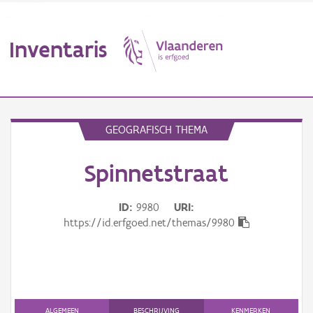
Inventaris
MENU
GEOGRAFISCH THEMA
Spinnetstraat
Erfgoedobject
Aanduidingsobject
ID
9980
URI
https://id.erfgoed.net/themas/9980
Waarneming
Thema
Gebeurtenis
ALGEMEEN
BESCHRIJVING
KENMERKEN