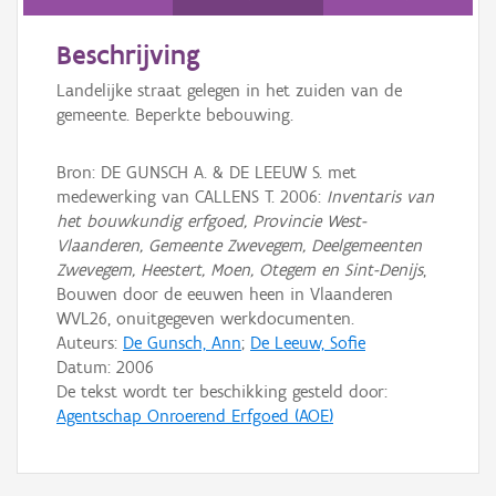
Persoon of collectief
Beschrijving
Downloads
Landelijke straat gelegen in het zuiden van de
Hergebruik
gemeente. Beperkte bebouwing.
Aanmelden
Bron: DE GUNSCH A. & DE LEEUW S. met
medewerking van CALLENS T. 2006:
Inventaris van
het bouwkundig erfgoed, Provincie West-
Vlaanderen, Gemeente Zwevegem, Deelgemeenten
Zwevegem, Heestert, Moen, Otegem en Sint-Denijs
,
Bouwen door de eeuwen heen in Vlaanderen
WVL26, onuitgegeven werkdocumenten.
Auteurs:
De Gunsch, Ann
;
De Leeuw, Sofie
Datum:
2006
De tekst wordt ter beschikking gesteld door:
Agentschap Onroerend Erfgoed (AOE)