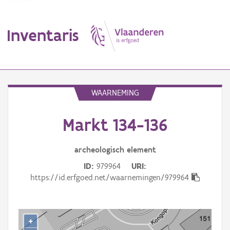
Inventaris
MENU
WAARNEMING
Markt 134-136
Erfgoedobject
Aanduidingsobject
archeologisch
element
ID
979964
URI
Waarneming
https://id.erfgoed.net/waarnemingen/979964
Thema
Gebeurtenis
+