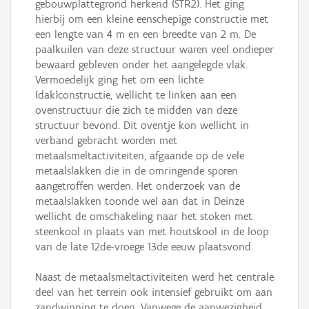
gebouwplattegrond herkend (STR2). Het ging
hierbij om een kleine eenschepige constructie met
een lengte van 4 m en een breedte van 2 m. De
paalkuilen van deze structuur waren veel ondieper
bewaard gebleven onder het aangelegde vlak.
Vermoedelijk ging het om een lichte
(dak)constructie, wellicht te linken aan een
ovenstructuur die zich te midden van deze
structuur bevond. Dit oventje kon wellicht in
verband gebracht worden met
metaalsmeltactiviteiten, afgaande op de vele
metaalslakken die in de omringende sporen
aangetroffen werden. Het onderzoek van de
metaalslakken toonde wel aan dat in Deinze
wellicht de omschakeling naar het stoken met
steenkool in plaats van met houtskool in de loop
van de late 12de-vroege 13de eeuw plaatsvond.
Naast de metaalsmeltactiviteiten werd het centrale
deel van het terrein ook intensief gebruikt om aan
zandwinning te doen. Vanwege de aanwezigheid