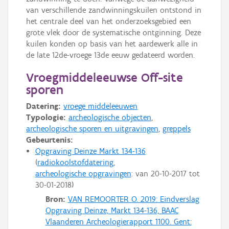
van verschillende zandwinningskuilen ontstond in
het centrale deel van het onderzoeksgebied een
grote vlek door de systematische ontginning. Deze
kuilen konden op basis van het aardewerk alle in
de late 12de-vroege 13de eeuw gedateerd worden.
Vroegmiddeleeuwse Off-site
sporen
Datering:
vroege middeleeuwen
Typologie:
archeologische objecten
,
archeologische sporen en uitgravingen
,
greppels
Gebeurtenis:
Opgraving Deinze Markt 134-136
radiokoolstofdatering
archeologische opgravingen
: van
20-10-2017
tot
30-01-2018
Bron:
VAN REMOORTER O. 2019: Eindverslag
Opgraving Deinze, Markt 134-136, BAAC
Vlaanderen Archeologierapport 1100. Gent: