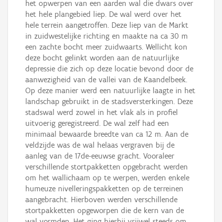
het opwerpen van een aarden wal die dwars over
het hele plangebied liep. De wal werd over het
hele terrein aangetroffen. Deze liep van de Markt
in zuidwestelijke richting en maakte na ca 30 m
een zachte bocht meer zuidwaarts. Wellicht kon
deze bocht gelinkt worden aan de natuurlijke
depressie die zich op deze locatie bevond door de
aanwezigheid van de vallei van de Kaandelbeek.
Op deze manier werd een natuurlijke laagte in het
landschap gebruikt in de stadsversterkingen. Deze
stadswal werd zowel in het vlak als in profiel
uitvoerig geregistreerd. De wal zelf had een
minimaal bewaarde breedte van ca 12 m. Aan de
veldzijde was de wal helaas vergraven bij de
aanleg van de 17de-eeuwse gracht. Vooraleer
verschillende stortpakketten opgebracht werden
om het wallichaam op te werpen, werden enkele
humeuze nivelleringspakketten op de terreinen
aangebracht. Hierboven werden verschillende
stortpakketten opgeworpen die de kern van de
wal vormden. Het ging hierbij vrijwel steeds om