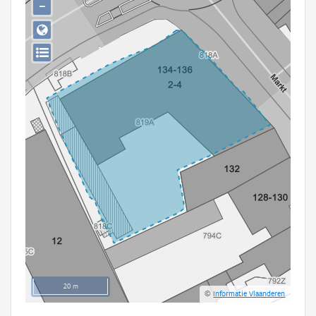
−
Persoon of collectief
Downloads
Hergebruik
Aanmelden
20 m
©
Informatie Vlaanderen