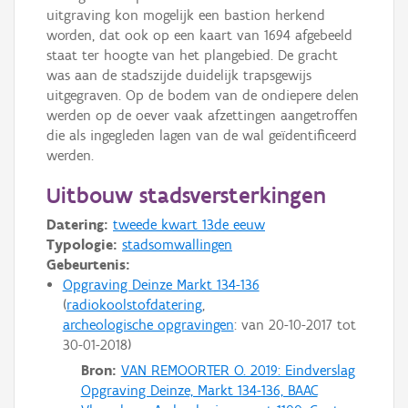
uitgraving kon mogelijk een bastion herkend
worden, dat ook op een kaart van 1694 afgebeeld
staat ter hoogte van het plangebied. De gracht
was aan de stadszijde duidelijk trapsgewijs
uitgegraven. Op de bodem van de ondiepere delen
werden op de oever vaak afzettingen aangetroffen
die als ingegleden lagen van de wal geïdentificeerd
werden.
Uitbouw stadsversterkingen
Datering:
tweede kwart 13de eeuw
Typologie:
stadsomwallingen
Gebeurtenis:
Opgraving Deinze Markt 134-136
radiokoolstofdatering
archeologische opgravingen
: van
20-10-2017
tot
30-01-2018
Bron:
VAN REMOORTER O. 2019: Eindverslag
Opgraving Deinze, Markt 134-136, BAAC