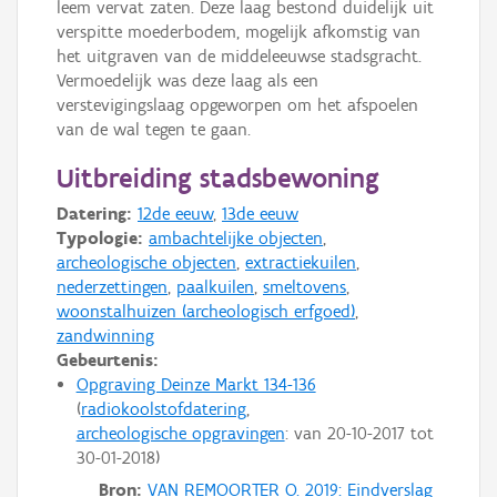
leem vervat zaten. Deze laag bestond duidelijk uit
verspitte moederbodem, mogelijk afkomstig van
het uitgraven van de middeleeuwse stadsgracht.
Vermoedelijk was deze laag als een
verstevigingslaag opgeworpen om het afspoelen
van de wal tegen te gaan.
Uitbreiding stadsbewoning
Datering:
12de eeuw
,
13de eeuw
Typologie:
ambachtelijke objecten
,
archeologische objecten
,
extractiekuilen
,
nederzettingen
,
paalkuilen
,
smeltovens
,
woonstalhuizen (archeologisch erfgoed)
,
zandwinning
Gebeurtenis:
Opgraving Deinze Markt 134-136
radiokoolstofdatering
archeologische opgravingen
: van
20-10-2017
tot
30-01-2018
Bron:
VAN REMOORTER O. 2019: Eindverslag