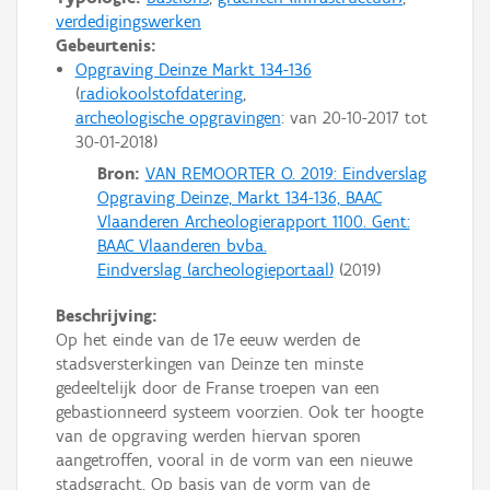
verdedigingswerken
Gebeurtenis:
Opgraving Deinze Markt 134-136
radiokoolstofdatering
archeologische opgravingen
: van
20-10-2017
tot
30-01-2018
Bron:
VAN REMOORTER O. 2019: Eindverslag
Opgraving Deinze, Markt 134-136, BAAC
Vlaanderen Archeologierapport 1100. Gent:
BAAC Vlaanderen bvba.
Eindverslag (archeologieportaal)
(
2019
)
Beschrijving:
Op het einde van de 17e eeuw werden de
stadsversterkingen van Deinze ten minste
gedeeltelijk door de Franse troepen van een
gebastionneerd systeem voorzien. Ook ter hoogte
van de opgraving werden hiervan sporen
aangetroffen, vooral in de vorm van een nieuwe
stadsgracht. Op basis van de vorm van de