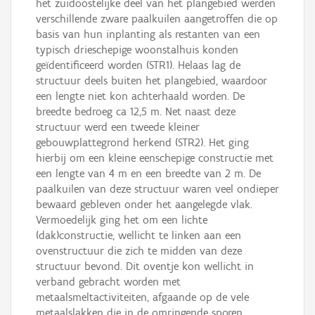
het zuidoostelijke deel van het plangebied werden
verschillende zware paalkuilen aangetroffen die op
basis van hun inplanting als restanten van een
typisch drieschepige woonstalhuis konden
geïdentificeerd worden (STR1). Helaas lag de
structuur deels buiten het plangebied, waardoor
een lengte niet kon achterhaald worden. De
breedte bedroeg ca 12,5 m. Net naast deze
structuur werd een tweede kleiner
gebouwplattegrond herkend (STR2). Het ging
hierbij om een kleine eenschepige constructie met
een lengte van 4 m en een breedte van 2 m. De
paalkuilen van deze structuur waren veel ondieper
bewaard gebleven onder het aangelegde vlak.
Vermoedelijk ging het om een lichte
(dak)constructie, wellicht te linken aan een
ovenstructuur die zich te midden van deze
structuur bevond. Dit oventje kon wellicht in
verband gebracht worden met
metaalsmeltactiviteiten, afgaande op de vele
metaalslakken die in de omringende sporen