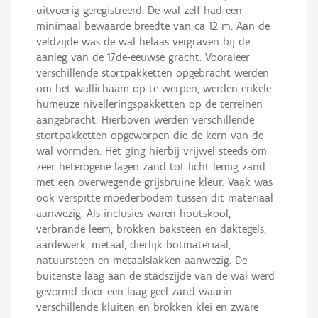
uitvoerig geregistreerd. De wal zelf had een
minimaal bewaarde breedte van ca 12 m. Aan de
veldzijde was de wal helaas vergraven bij de
aanleg van de 17de-eeuwse gracht. Vooraleer
verschillende stortpakketten opgebracht werden
om het wallichaam op te werpen, werden enkele
humeuze nivelleringspakketten op de terreinen
aangebracht. Hierboven werden verschillende
stortpakketten opgeworpen die de kern van de
wal vormden. Het ging hierbij vrijwel steeds om
zeer heterogene lagen zand tot licht lemig zand
met een overwegende grijsbruine kleur. Vaak was
ook verspitte moederbodem tussen dit materiaal
aanwezig. Als inclusies waren houtskool,
verbrande leem, brokken baksteen en daktegels,
aardewerk, metaal, dierlijk botmateriaal,
natuursteen en metaalslakken aanwezig. De
buitenste laag aan de stadszijde van de wal werd
gevormd door een laag geel zand waarin
verschillende kluiten en brokken klei en zware