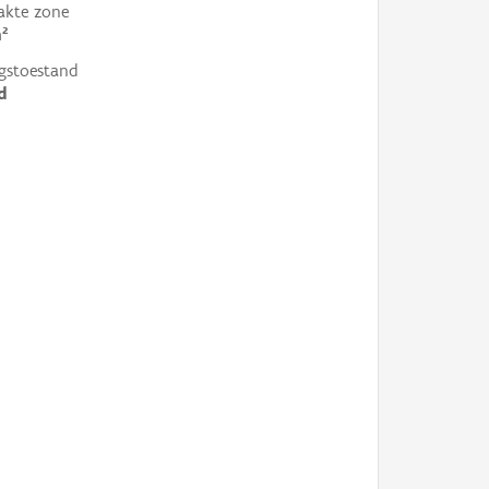
akte zone
²
gstoestand
d