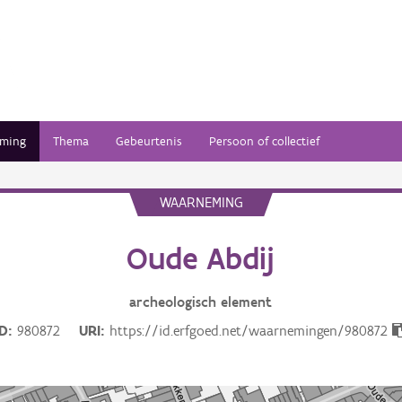
ming
Thema
Gebeurtenis
Persoon of collectief
WAARNEMING
Oude Abdij
archeologisch
element
ID
980872
URI
https://id.erfgoed.net/waarnemingen/980872