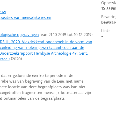
Oppervl
15 778m
eeuw
Bewarin
posities van menselijke resten
Bewaar
Links
ologische opgravingen
: van
21-10-2019
tot
10-12-2019
-
ERS H., 2020. Vlakdekkend onderzoek in de vorm van
 aanleiding van rioleringswerkzaamheden aan de
Onderzoeksrapport Hembyse Archeologie 49, Gent.
rtaal)
(
2020
)
 dat er gedurende een korte periode in de
sprake was van begraving van de Leie, met name
acte locatie van deze begraafplaats was kan niet
aangetroffen fragmenten menselijk botmateriaal zijn
het ontmantelen van de begraafplaats.