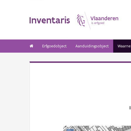
Inventaris
Erfgoedobject
Aanduidingsobject
Waarne