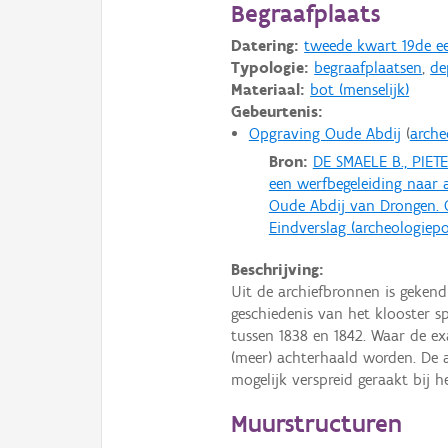
Begraafplaats
Datering:
tweede kwart 19de 
Typologie:
begraafplaatsen
,
de
Materiaal:
bot (menselijk)
Gebeurtenis:
Opgraving Oude Abdij
arche
Bron:
DE SMAELE B., PIET
een werfbegeleiding naar
Oude Abdij van Drongen. 
Eindverslag (archeologiepo
Beschrijving:
Uit de archiefbronnen is gekend
geschiedenis van het klooster 
tussen 1838 en 1842. Waar de ex
(meer) achterhaald worden. De 
mogelijk verspreid geraakt bij 
Muurstructuren