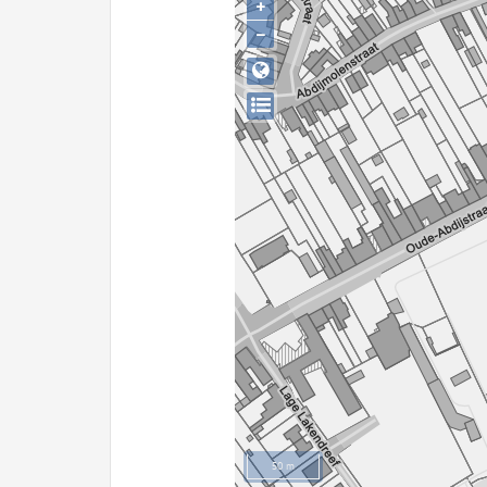
+
−
50 m