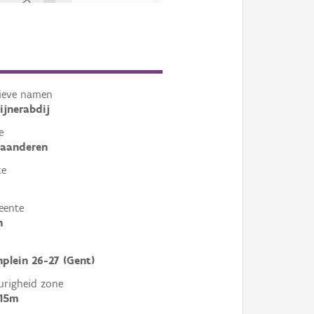
tieve namen
ijnerabdij
e
laanderen
te
eente
n
plein 26-27 (Gent)
righeid zone
 15m