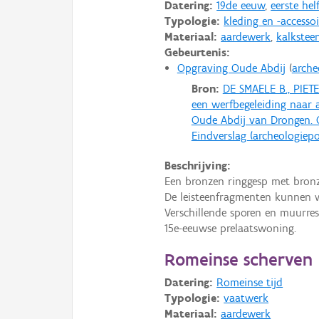
Datering:
19de eeuw
,
eerste hel
Typologie:
kleding en -accessoi
Materiaal:
aardewerk
,
kalkstee
Gebeurtenis:
Opgraving Oude Abdij
arche
Bron:
DE SMAELE B., PIET
een werfbegeleiding naar
Oude Abdij van Drongen. 
Eindverslag (archeologiepo
Beschrijving:
Een bronzen ringgesp met bronz
De leisteenfragmenten kunnen w
Verschillende sporen en muurr
15e-eeuwse prelaatswoning.
Romeinse scherven
Datering:
Romeinse tijd
Typologie:
vaatwerk
Materiaal:
aardewerk