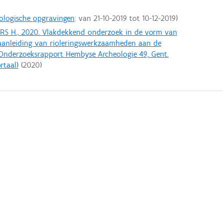
ologische opgravingen
: van
21-10-2019
tot
10-12-2019
ERS H., 2020. Vlakdekkend onderzoek in de vorm van
 aanleiding van rioleringswerkzaamheden aan de
Onderzoeksrapport Hembyse Archeologie 49, Gent.
rtaal)
(
2020
)