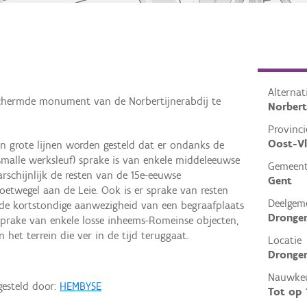
Alterna
schermde monument van de Norbertijnerabdij te
Norbert
Provinci
Oost-V
in grote lijnen worden gesteld dat er ondanks de
malle werksleuf) sprake is van enkele middeleeuwse
Gemeen
schijnlijk de resten van de 15e-eeuwse
Gent
etwegel aan de Leie. Ook is er sprake van resten
Deelgem
 de kortstondige aanwezigheid van een begraafplaats
Dronge
 sprake van enkele losse inheems-Romeinse objecten,
 het terrein die ver in de tijd teruggaat.
Locatie
Drongen
Nauwkeu
gesteld door:
HEMBYSE
Tot op