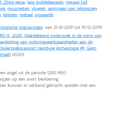
ft 20ste eeuw
,
late middeleeuwen
,
nieuwe tijd
res
,
muurresten
,
vloeren
,
woningen van religieuzen
n
,
leisteen
,
metaal
,
pijpaarde
ologische opgravingen
: van
21-10-2019
tot
10-12-2019
ERS H., 2020. Vlakdekkend onderzoek in de vorm van
 aanleiding van rioleringswerkzaamheden aan de
Onderzoeksrapport Hembyse Archeologie 49, Gent.
rtaal)
(
2020
)
en angel uit de periode 1250-1450.
ijzen op een soort bevloering.
esten kunnen in verband gebracht worden met een