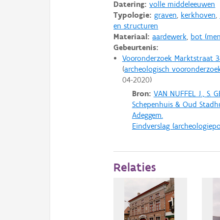
Datering:
volle middeleeuwen
Typologie:
graven
,
kerkhoven
,
en structuren
Materiaal:
aardewerk
,
bot (mens
Gebeurtenis:
Vooronderzoek Marktstraat 3
archeologisch vooronderzoe
04-2020
Bron:
VAN NUFFEL J., S.
Schepenhuis & Oud Stadhu
Adeggem.
Eindverslag (archeologiepo
Relaties