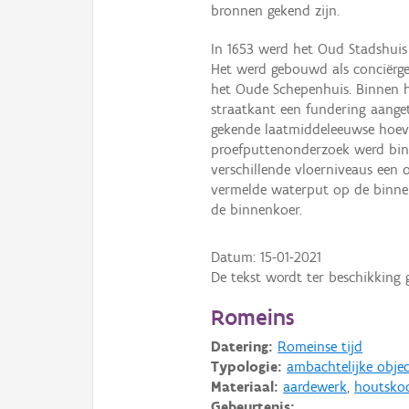
bronnen gekend zijn.
In 1653 werd het Oud Stadshuis
Het werd gebouwd als conciërg
het Oude Schepenhuis. Binnen h
straatkant een fundering aangetr
gekende laatmiddeleeuwse hoeve
proefputtenonderzoek werd bi
verschillende vloerniveaus een 
vermelde waterput op de binnen
de binnenkoer.
Datum:
15-01-2021
De tekst wordt ter beschikking 
Romeins
Datering:
Romeinse tijd
Typologie:
ambachtelijke obje
Materiaal:
aardewerk
,
houtsko
Gebeurtenis: