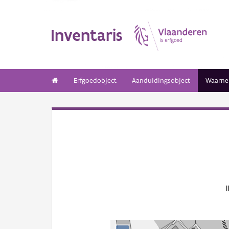
Inventaris
Erfgoedobject
Aanduidingsobject
Waarne