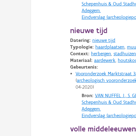
Schepenhuis & Oud Stadhu
Adeggem.
Eindverslag (archeologiepo
nieuwe tijd
Datering:
nieuwe tijd
Typologie:
haardplaatsen
,
muu
Context:
herbergen
,
stadhuize
Materiaal:
aardewerk
,
houtsko
Gebeurtenis:
Vooronderzoek Marktstraat 3
archeologisch vooronderzoe
04-2020
Bron:
VAN NUFFEL J., S.
Schepenhuis & Oud Stadhu
Adeggem.
Eindverslag (archeologiepo
volle middeleeuwe