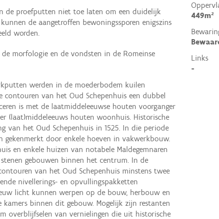
Oppervl
de proefputten niet toe laten om een duidelijk
449m²
en, kunnen de aangetroffen bewoningssporen enigszins
Bewarin
eeld worden.
Bewaar
n de morfologie en de vondsten in de Romeinse
Links
-
werkputten werden in de moederbodem kuilen
e contouren van het Oud Schepenhuis een dubbel
ficeren is met de laatmiddeleeuwse houten voorganger
er (laat)middeleeuws houten woonhuis. Historische
g van het Oud Schepenhuis in 1525. In die periode
m gekenmerkt door enkele hoeven in vakwerkbouw.
nhuis en enkele huizen van notabele Maldegemnaren
stenen gebouwen binnen het centrum. In de
contouren van het Oud Schepenhuis minstens twee
lende nivellerings- en opvullingspakketten
 nieuw licht kunnen werpen op de bouw, herbouw en
e kamers binnen dit gebouw. Mogelijk zijn restanten
 overblijfselen van vernielingen die uit historische