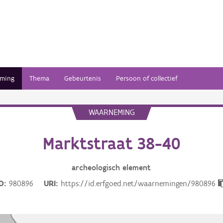
ming
Thema
Gebeurtenis
Persoon of collectief
WAARNEMING
Marktstraat 38-40
archeologisch
element
ID
980896
URI
https://id.erfgoed.net/waarnemingen/980896