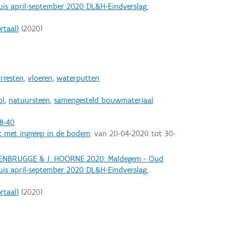
is april-september 2020 DL&H-Eindverslag,
rtaal)
(
2020
)
rresten
,
vloeren
,
waterputten
n
ol
,
natuursteen
,
samengesteld bouwmateriaal
8-40
k met ingreep in de bodem
: van
20-04-2020
tot
30-
 GENBRUGGE & J. HOORNE 2020: Maldegem - Oud
is april-september 2020 DL&H-Eindverslag,
rtaal)
(
2020
)
n