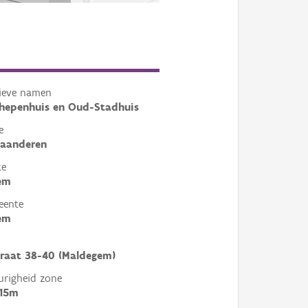
tieve namen
hepenhuis en Oud-Stadhuis
e
laanderen
te
em
eente
em
raat 38-40 (Maldegem)
righeid zone
 15m