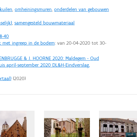
kuilen
,
omheiningsmuren
,
onderdelen van gebouwen
elijk)
,
samengesteld bouwmateriaal
8-40
k met ingreep in de bodem
: van
20-04-2020
tot
30-
 GENBRUGGE & J. HOORNE 2020: Maldegem - Oud
is april-september 2020 DL&H-Eindverslag,
rtaal)
(
2020
)