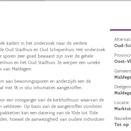
Alterna
ek kadert in het onderzoek naar de verdere
Oud-Sc
de Oud Stadhuis en Oud Schepenhuis. Het onderzoek
Provinci
e sporen zeer goed bewaard zijn over de gehele
Oost-V
enhuis en het Oud Stadhuis. Ze werpen een unieke
is van Maldegem.
Gemeen
Maldeg
um aan bewoningssporen en anderzijds een de
Deelgem
l met 18 in situ inhumaties aangetroffen.
Maldeg
oor een voorganger van de kerkhofmuur waarvan de
Locatie
 veldsteen. Op basis van de aangetroffen vondsten
Marktst
fpakketten kan een datering van de 10de tot 15de
Nauwkeu
den, hoewel de aanwezigheid van oudere individuen
Tot op