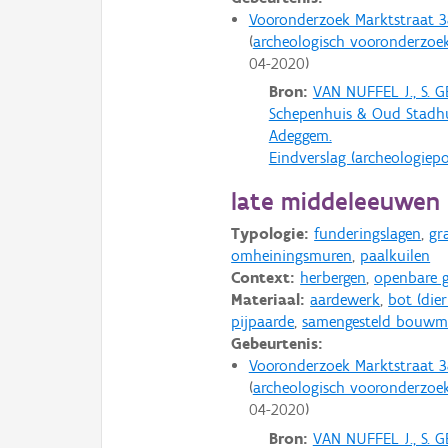
Vooronderzoek Marktstraat 3
archeologisch vooronderzoe
04-2020
Bron:
VAN NUFFEL J., S.
Schepenhuis & Oud Stadhu
Adeggem.
Eindverslag (archeologiepo
late middeleeuwen
Typologie:
funderingslagen
,
gr
omheiningsmuren
,
paalkuilen
Context:
herbergen
,
openbare 
Materiaal:
aardewerk
,
bot (dierl
pijpaarde
,
samengesteld bouwma
Gebeurtenis:
Vooronderzoek Marktstraat 3
archeologisch vooronderzoe
04-2020
Bron:
VAN NUFFEL J., S.