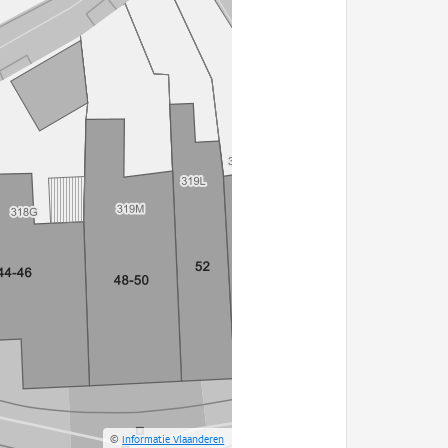
©
Informatie Vlaanderen