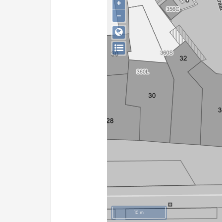
+
−
10 m