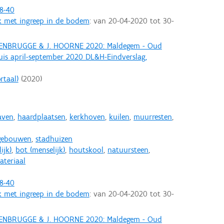
8-40
k met ingreep in de bodem
: van
20-04-2020
tot
30-
 GENBRUGGE & J. HOORNE 2020: Maldegem - Oud
is april-september 2020 DL&H-Eindverslag,
rtaal)
(
2020
)
aven
,
haardplaatsen
,
kerkhoven
,
kuilen
,
muurresten
,
gebouwen
,
stadhuizen
ijk)
,
bot (menselijk)
,
houtskool
,
natuursteen
,
teriaal
8-40
k met ingreep in de bodem
: van
20-04-2020
tot
30-
 GENBRUGGE & J. HOORNE 2020: Maldegem - Oud