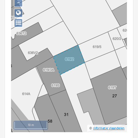
−
Persoon of collectief
Downloads
Hergebruik
Aanmelden
10 m
©
Informatie Vlaanderen