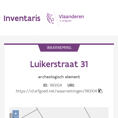
Inventaris
MENU
WAARNEMING
Luikerstraat 31
Erfgoedobject
Aanduidingsobject
archeologisch
element
ID
983104
URI
Waarneming
https://id.erfgoed.net/waarnemingen/983104
Thema
Gebeurtenis
+