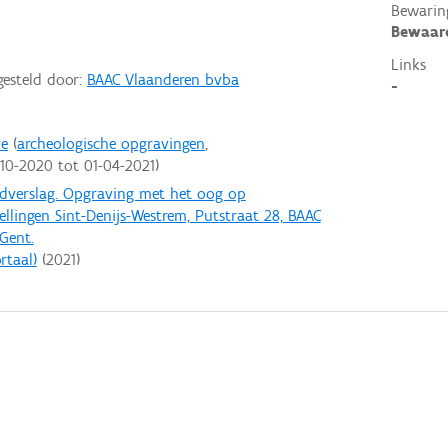
Bewarin
Bewaar
Links
gesteld door:
BAAC Vlaanderen bvba
-
ve
archeologische opgravingen
-10-2020
tot
01-04-2021
ndverslag. Opgraving met het oog op
llingen Sint-Denijs-Westrem, Putstraat 28, BAAC
Gent.
rtaal)
(
2021
)