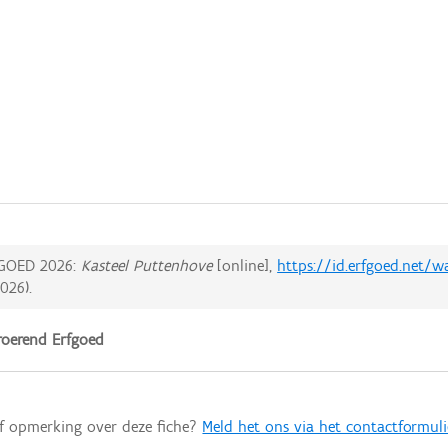
GOED 2026:
Kasteel Puttenhove
[online],
https://id.erfgoed.net/
2026
).
oerend Erfgoed
of opmerking over deze fiche?
Meld het ons via het contactformuli