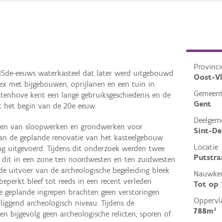
Provinci
15de-eeuws waterkasteel dat later werd uitgebouwd
Oost-V
ex met bijgebouwen, oprijlanen en een tuin in
Gemeen
uttenhove kent een lange gebruiksgeschiedenis en de
Gent
t het begin van de 20e eeuw.
Deelgem
eren van sloopwerken en grondwerken voor
Sint-De
van de geplande renovatie van het kasteelgebouw
Locatie
ng uitgevoerd. Tijdens dit onderzoek werden twee
Putstra
dit in een zone ten noordwesten en ten zuidwesten
de uitvoer van de archeologische begeleiding bleek
Nauwkeu
eperkt bleef tot reeds in een recent verleden
Tot op
 geplande ingrepen brachten geen verstoringen
Oppervl
iggend archeologisch niveau. Tijdens de
788m²
n bijgevolg geen archeologische relicten, sporen of