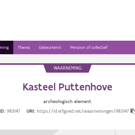
ming
Thema
Gebeurtenis
Persoon of collectief
WAARNEMING
Kasteel Puttenhove
archeologisch
element
ID
983147
URI
https://id.erfgoed.net/waarnemingen/983147