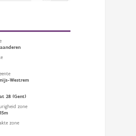
e
laanderen
te
eente
nijs-Westrem
at 28 (Gent)
righeid zone
 15m
akte zone