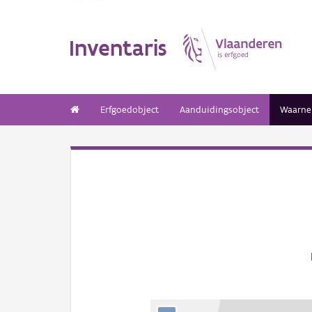
Inventaris
Erfgoedobject
Aanduidingsobject
Waarne