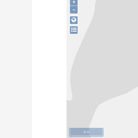
+
−
10 m