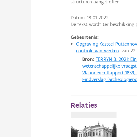
structuren aangetroffen.
Datum:
18-01-2022
De tekst wordt ter beschikking 
Gebeurtenis:
Opgraving Kasteel Puttenho
controle van werken
: van
22
Bron:
TERRYN B. 2021: Ei
wetenschappelijke vraagste
Vlaanderen Rapport 1839, 
Eindverslag (archeologiepo
Relaties