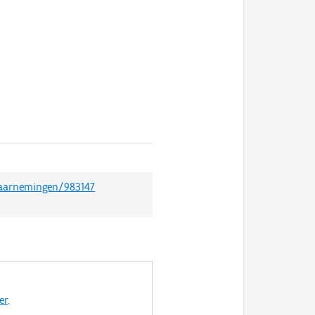
waarnemingen/983147
er
.