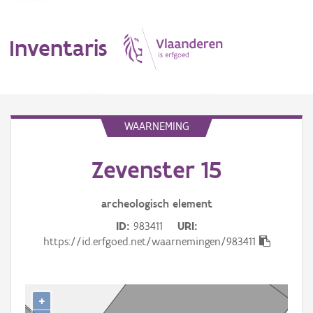
Inventaris
MENU
WAARNEMING
Zevenster 15
Erfgoedobject
Aanduidingsobject
archeologisch
element
ID
983411
URI
Waarneming
https://id.erfgoed.net/waarnemingen/983411
Thema
Gebeurtenis
+