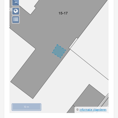
−
Persoon of collectief
Downloads
Hergebruik
Aanmelden
10 m
©
Informatie Vlaanderen