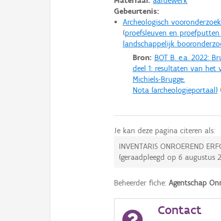
Materiaal:
aardewerk
Gebeurtenis:
Archeologisch vooronderzoek
proefsleuven en proefputten i.
landschappelijk booronderzo
Bron:
BOT B. e.a. 2022: 
deel 1: resultaten van he
Michiels-Brugge.
Nota (archeologieportaal)
Je kan deze pagina citeren als:
INVENTARIS ONROEREND ERF
(geraadpleegd op
6 augustus 
Beheerder fiche:
Agentschap Onr
Contact