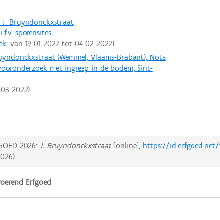
 J. Bruyndonckxstraat
f.v. sporensites
ek
: van
19-01-2022
tot
04-02-2022
Bruyndonckxstraat (Wemmel, Vlaams-Brabant), Nota
t vooronderzoek met ingreep in de bodem, Sint-
(
03-2022
)
GOED 2026:
J. Bruyndonckxstraat
[online],
https://id.erfgoed.ne
2026
).
oerend Erfgoed