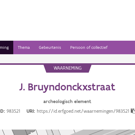
ming
Thema
Gebeurtenis
Persoon of collectief
WAARNEMING
J. Bruyndonckxstraat
archeologisch
element
ID
983521
URI
https://id.erfgoed.net/waarnemingen/983521