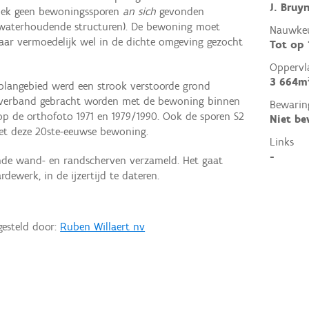
J. Bruy
zoek geen bewoningssporen
an sich
gevonden
, waterhoudende structuren). De bewoning moet
Nauwkeu
aar vermoedelijk wel in de dichte omgeving gezocht
Tot op
Oppervl
3 664m
 plangebied werd een strook verstoorde grond
in verband gebracht worden met de bewoning binnen
Bewarin
op de orthofoto 1971 en 1979/1990. Ook de sporen S2
Niet b
et deze 20ste-eeuwse bewoning.
Links
-
lende wand- en randscherven verzameld. Het gaat
ewerk, in de ijzertijd te dateren.
gesteld door:
Ruben Willaert nv