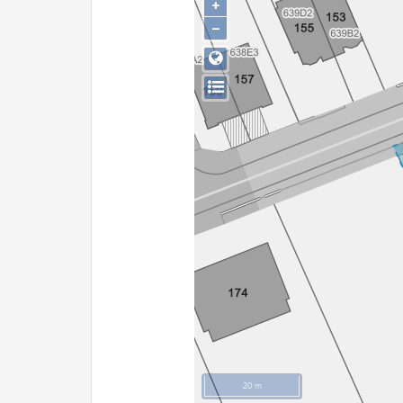
+
−
20 m