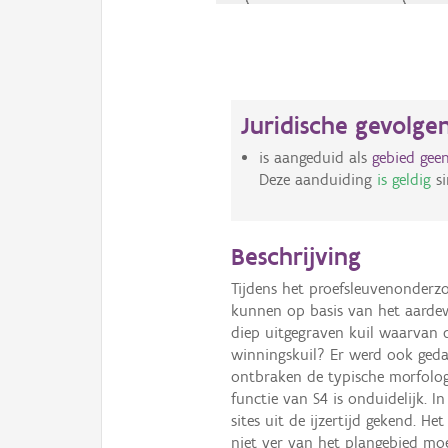
Juridische gevolge
is aangeduid als
gebied geen
Deze aanduiding
is geldig
s
Beschrijving
Tijdens het proefsleuvenonderz
kunnen op basis van het aardewe
diep uitgegraven kuil waarvan d
winningskuil? Er werd ook geda
ontbraken de typische morfolog
functie van S4 is onduidelijk. 
sites uit de ijzertijd gekend. He
niet ver van het plangebied mo