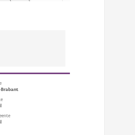
e
-Brabant
te
l
eente
l