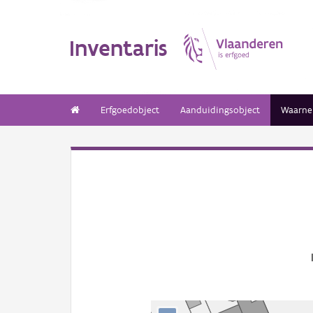
Inventaris
Erfgoedobject
Aanduidingsobject
Waarne