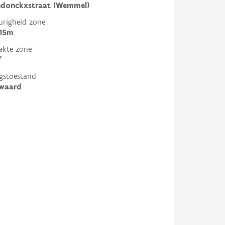
ndonckxstraat (Wemmel)
righeid zone
 15m
akte zone
²
gstoestand
ewaard