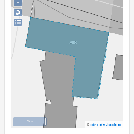
−
Persoon of collectief
Downloads
Hergebruik
Aanmelden
10 m
©
Informatie Vlaanderen