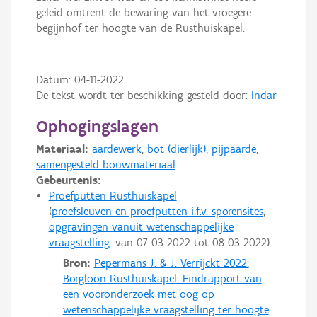
geleid omtrent de bewaring van het vroegere
begijnhof ter hoogte van de Rusthuiskapel.
Datum:
04-11-2022
De tekst wordt ter beschikking gesteld door:
Indar
Ophogingslagen
Materiaal:
aardewerk
,
bot (dierlijk)
,
pijpaarde
,
samengesteld bouwmateriaal
Gebeurtenis:
Proefputten Rusthuiskapel
proefsleuven en proefputten i.f.v. sporensites
opgravingen vanuit wetenschappelijke
vraagstelling
: van
07-03-2022
tot
08-03-2022
Bron:
Pepermans J. & J. Verrijckt 2022:
Borgloon Rusthuiskapel: Eindrapport van
een vooronderzoek met oog op
wetenschappelijke vraagstelling ter hoogte