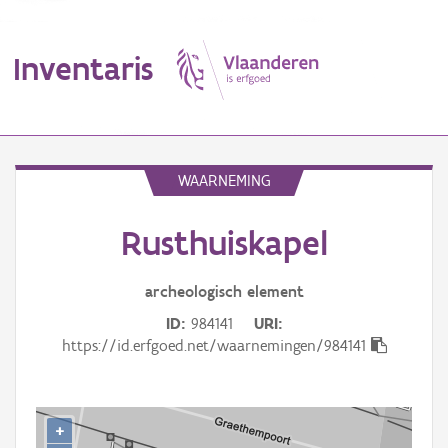
Inventaris
MENU
WAARNEMING
Rusthuiskapel
Erfgoedobject
Aanduidingsobject
archeologisch
element
ID
984141
URI
Waarneming
https://id.erfgoed.net/waarnemingen/984141
Thema
Gebeurtenis
+