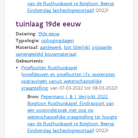
van de Rusthuiskapel te Borgloon, Beerse.
Eindverslag (archeologieportaal)
(
2022
)
tuinlaag 19de eeuw
Datering:
19de eeuw
Typologie:
ophogingslagen
Materiaal:
aardewerk
,
bot (dierlijk)
,
pijpaarde
,
samengesteld bouwmateriaal
Gebeurtenis:
Proefputten Rusthuiskapel
proefsleuven en proefputten i.f.v. sporensites
opgravingen vanuit wetenschappelijke
vraagstelling
: van
07-03-2022
tot
08-03-2022
Bron:
Pepermans J. & J. Verrijckt 2022:
Borgloon Rusthuiskapel: Eindrapport van
een vooronderzoek met oog op
wetenschappelijke vraagstelling ter hoogte
van de Rusthuiskapel te Borgloon, Beerse.
Eindverslag (archeologieportaal)
(
2022
)