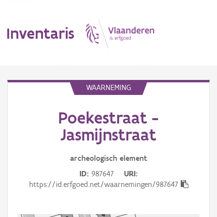
Inventaris
MENU
WAARNEMING
Poekestraat -
Erfgoedobject
Jasmijnstraat
Aanduidingsobject
archeologisch
element
Waarneming
ID
987647
URI
Thema
https://id.erfgoed.net/waarnemingen/987647
Gebeurtenis