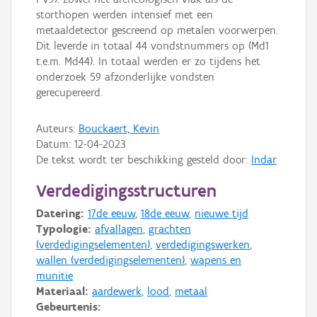
storthopen werden intensief met een
metaaldetector gescreend op metalen voorwerpen.
Dit leverde in totaal 44 vondstnummers op (Md1
t.e.m. Md44). In totaal werden er zo tijdens het
onderzoek 59 afzonderlijke vondsten
gerecupereerd.
Auteurs:
Bouckaert, Kevin
Datum:
12-04-2023
De tekst wordt ter beschikking gesteld door:
Indar
Verdedigingsstructuren
Datering:
17de eeuw
,
18de eeuw
,
nieuwe tijd
Typologie:
afvallagen
,
grachten
(verdedigingselementen)
,
verdedigingswerken
,
wallen (verdedigingselementen)
,
wapens en
munitie
Materiaal:
aardewerk
,
lood
,
metaal
Gebeurtenis: