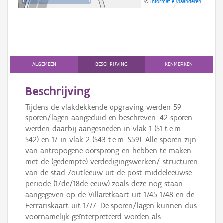
©
Informatie Vlaanderen
ALGEMEEN
BESCHRIJVING
KENMERKEN
Beschrijving
Tijdens de vlakdekkende opgraving werden 59
sporen/lagen aangeduid en beschreven. 42 sporen
werden daarbij aangesneden in vlak 1 (S1 t.e.m.
S42) en 17 in vlak 2 (S43 t.e.m. S59). Alle sporen zijn
van antropogene oorsprong en hebben te maken
met de (gedempte) verdedigingswerken/-structuren
van de stad Zoutleeuw uit de post-middeleeuwse
periode (17de/18de eeuw) zoals deze nog staan
aangegeven op de Villaretkaart uit 1745-1748 en de
Ferrariskaart uit 1777. De sporen/lagen kunnen dus
voornamelijk geïnterpreteerd worden als