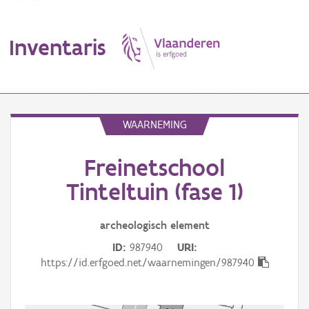
Inventaris
MENU
WAARNEMING
Freinetschool
Erfgoedobject
Tinteltuin (fase 1)
Aanduidingsobject
archeologisch
element
Waarneming
ID
987940
URI
Thema
https://id.erfgoed.net/waarnemingen/987940
Gebeurtenis