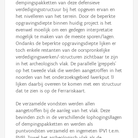
dempingspakketten van deze defensieve
verdedigingsstructuur bij het opgeven ervan en
het nivelleren van het terrein. Door de beperkte
opgravingsdiepte binnen huidig project is het
evenwel moeilijk om een gedegen interpretatie
mogelijk te maken van de meeste sporen/lagen.
Ondanks de beperkte opgravingsdiepte lijken er
toch enkele restanten van de oorspronkelijke
verdedigingswerken/-structuren zichtbaar te zijn
in het archeologisch vlak. De parallelle ‘greppels’
op het tweede vlak die werden aangetroffen in het
noorden van het onderzoeksgebied (werkput 1)
lijken daarbij overeen te komen met een structuur
dat te zien is op de Ferrariskaart.
De verzamelde vondsten werden allen
aangetroffen bij de aanleg van het vlak. Deze
bevinden zich in de verschillende (ophogings)lagen
of dempingspakketten en werden als
puntvondsten verzameld en ingemeten (PV1 t.e.m.
PV9). Zowel het archeologisch vlak als de