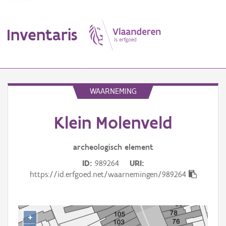
Inventaris
MENU
WAARNEMING
Klein Molenveld
Erfgoedobject
Aanduidingsobject
archeologisch
element
ID
989264
URI
Waarneming
https://id.erfgoed.net/waarnemingen/989264
Thema
Gebeurtenis
+