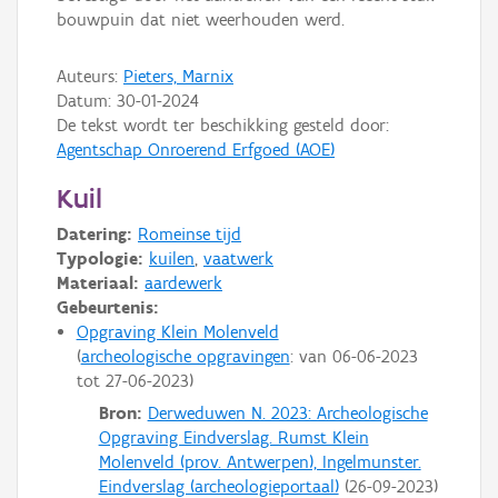
bouwpuin dat niet weerhouden werd.
Auteurs:
Pieters, Marnix
Datum:
30-01-2024
De tekst wordt ter beschikking gesteld door:
Agentschap Onroerend Erfgoed (AOE)
Kuil
Datering:
Romeinse tijd
Typologie:
kuilen
,
vaatwerk
Materiaal:
aardewerk
Gebeurtenis:
Opgraving Klein Molenveld
archeologische opgravingen
: van
06-06-2023
tot
27-06-2023
Bron:
Derweduwen N. 2023: Archeologische
Opgraving Eindverslag. Rumst Klein
Molenveld (prov. Antwerpen), Ingelmunster.
Eindverslag (archeologieportaal)
(
26-09-2023
)