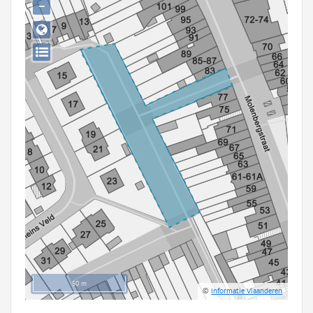
−
Persoon of collectief
Downloads
Hergebruik
Aanmelden
50 m
©
Informatie Vlaanderen