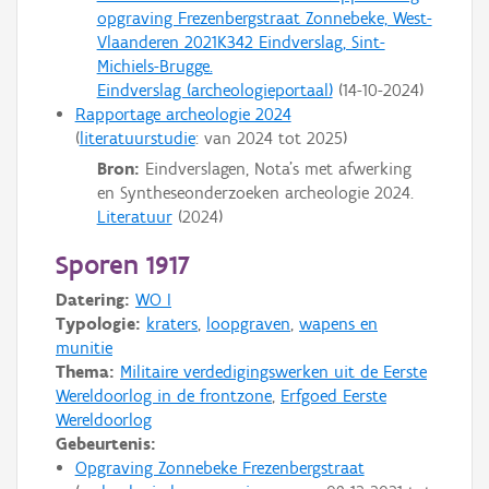
opgraving Frezenbergstraat Zonnebeke, West-
Vlaanderen 2021K342 Eindverslag, Sint-
Michiels-Brugge.
Eindverslag (archeologieportaal)
(
14-10-2024
)
Rapportage archeologie 2024
literatuurstudie
: van
2024
tot
2025
Bron:
Eindverslagen, Nota's met afwerking
en Syntheseonderzoeken archeologie 2024.
Literatuur
(
2024
)
Sporen 1917
Datering:
WO I
Typologie:
kraters
,
loopgraven
,
wapens en
munitie
Thema:
Militaire verdedigingswerken uit de Eerste
Wereldoorlog in de frontzone
,
Erfgoed Eerste
Wereldoorlog
Gebeurtenis:
Opgraving Zonnebeke Frezenbergstraat