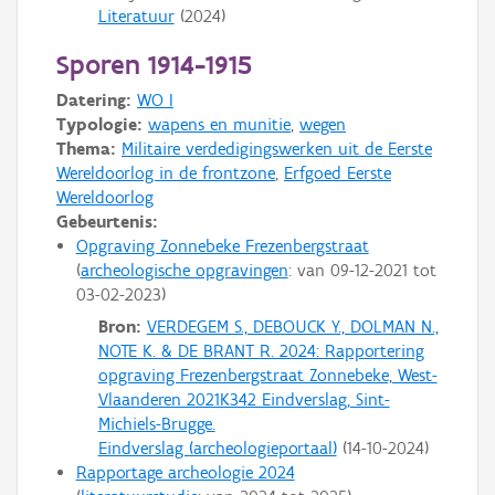
Literatuur
(
2024
)
Sporen 1914-1915
Datering:
WO I
Typologie:
wapens en munitie
,
wegen
Thema:
Militaire verdedigingswerken uit de Eerste
Wereldoorlog in de frontzone
,
Erfgoed Eerste
Wereldoorlog
Gebeurtenis:
Opgraving Zonnebeke Frezenbergstraat
archeologische opgravingen
: van
09-12-2021
tot
03-02-2023
Bron:
VERDEGEM S., DEBOUCK Y., DOLMAN N.,
NOTE K. & DE BRANT R. 2024: Rapportering
opgraving Frezenbergstraat Zonnebeke, West-
Vlaanderen 2021K342 Eindverslag, Sint-
Michiels-Brugge.
Eindverslag (archeologieportaal)
(
14-10-2024
)
Rapportage archeologie 2024