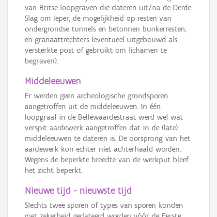
van Britse loopgraven die dateren uit/na de Derde
Slag om Ieper, de mogelijkheid op resten van
ondergrondse tunnels en betonnen bunkerresten,
en granaattrechters (eventueel uitgebouwd als
versterkte post of gebruikt om lichamen te
begraven).
Middeleeuwen
Er werden geen archeologische grondsporen
aangetroffen uit de middeleeuwen. In één
loopgraaf in de Bellewaardestraat werd wel wat
verspit aardewerk aangetroffen dat in de (late)
middeleeuwen te dateren is. De oorsprong van het
aardewerk kon echter niet achterhaald worden.
Wegens de beperkte breedte van de werkput bleef
het zicht beperkt.
Nieuwe tijd - nieuwste tijd
Slechts twee sporen of types van sporen konden
met zekerheid gedateerd worden vóór de Eerste