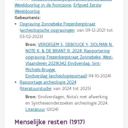
Wereldoorlog in de frontzone
,
Erfgoed Eerste
Wereldoorlog
Gebeurtenis:
Opgraving Zonnebeke Frezenbergstraat
archeologische opgravingen
: van
09-12-2021
tot
03-02-2023
Bron:
VERDEGEM S., DEBOUCK Y., DOLMAN N.,
NOTE K. & DE BRANT R. 2024: Rapportering
opgraving Frezenbergstraat Zonnebeke, West-
Vlaanderen 2021K342 Eindverslag, Sint-
Michiels-Brugge.
Eindverslag (archeologieportaal)
(
14-10-2024
)
Rapportage archeologie 2024
literatuurstudie
: van
2024
tot
2025
Bron:
Eindverslagen, Nota's met afwerking
en Syntheseonderzoeken archeologie 2024.
Literatuur
(
2024
)
Menselijke resten (1917)