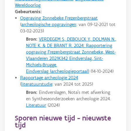
Wereldoorlog
Gebeurtenis:
Opgraving Zonnebeke Frezenbergstraat
archeologische opgravingen
: van
09-12-2021
tot
03-02-2023
Bron:
VERDEGEM S., DEBOUCK Y., DOLMAN N.,
NOTE K. & DE BRANT R. 2024: Rapportering
opgraving Frezenbergstraat Zonnebeke, West-
Vlaanderen 2021K342 Eindverslag, Sint-
Michiels-Brugge.
Eindverslag (archeologieportaal)
(
14-10-2024
)
Rapportage archeologie 2024
literatuurstudie
: van
2024
tot
2025
Bron:
Eindverslagen, Nota's met afwerking
en Syntheseonderzoeken archeologie 2024.
Literatuur
(
2024
)
Sporen nieuwe tijd - nieuwste
tijd