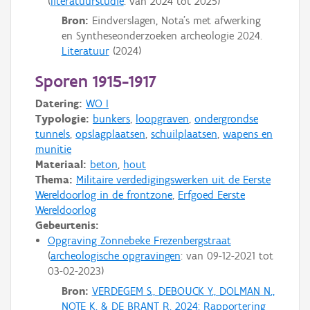
literatuurstudie
: van
2024
tot
2025
Bron:
Eindverslagen, Nota's met afwerking
en Syntheseonderzoeken archeologie 2024.
Literatuur
(
2024
)
Sporen 1915-1917
Datering:
WO I
Typologie:
bunkers
,
loopgraven
,
ondergrondse
tunnels
,
opslagplaatsen
,
schuilplaatsen
,
wapens en
munitie
Materiaal:
beton
,
hout
Thema:
Militaire verdedigingswerken uit de Eerste
Wereldoorlog in de frontzone
,
Erfgoed Eerste
Wereldoorlog
Gebeurtenis:
Opgraving Zonnebeke Frezenbergstraat
archeologische opgravingen
: van
09-12-2021
tot
03-02-2023
Bron:
VERDEGEM S., DEBOUCK Y., DOLMAN N.,
NOTE K. & DE BRANT R. 2024: Rapportering