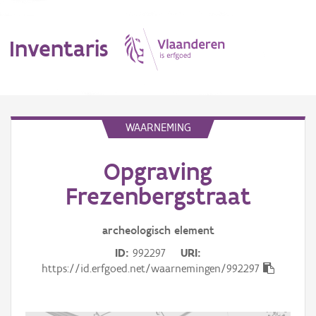
Inventaris
MENU
WAARNEMING
Opgraving
Erfgoedobject
Frezenbergstraat
Aanduidingsobject
archeologisch
element
Waarneming
ID
992297
URI
Thema
https://id.erfgoed.net/waarnemingen/992297
Gebeurtenis