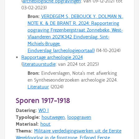
archeologische opgravingen
: van
09-12-2021
tot
03-02-2023
Bron:
VERDEGEM S., DEBOUCK Y., DOLMAN N.,
NOTE K. & DE BRANT R. 2024: Rapportering
opgraving Frezenbergstraat Zonnebeke, West-
Vlaanderen 2021K342 Eindverslag, Sint-
Michiels-Brugge.
Eindverslag (archeologieportaal)
(
14-10-2024
)
Rapportage archeologie 2024
literatuurstudie
: van
2024
tot
2025
Bron:
Eindverslagen, Nota's met afwerking
en Syntheseonderzoeken archeologie 2024.
Literatuur
(
2024
)
Sporen 1917-1918
Datering:
WO I
Typologie:
houtwegen
,
loopgraven
Materiaal:
hout
Thema:
Militaire verdedigingswerken uit de Eerste
Wereldoorlog in de frontzone
,
Erfgoed Eerste