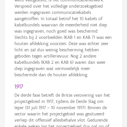
Verspreid over het volledige onderzoeksgebied
werden ingegraven communicatiekabels
aangetroffen. In totaal betrof het 10 kabels of
kabelbundels waarvan de meerderheid niet diep
was ingegraven, noch goed was beschermd.
Slechts bij 2 voorbeelden (KAB 1 en KAB 7) was een
houten afdekking voorzien. Deze was echter zeer
licht en zal dus weinig bescherming hebben
geboden tegen artillerievuur. Nog 2 andere
kabelbundels (KAB 2 en KAB 6) waren dan weer
diep ingegraven wat vermoedelijk meer
beschermde dan de houten afdekking.
1917
De derde fase betreft de Britse verovering van het
projectgebied in 1917, tijdens de Derde Slag om
Ieper (31 juli 1917 – 10 november 1917). Binnen de
sector waarin het projectgebied was gesitueerd
verliep dit offensief allesbehalve vlot. Gedurende
enkele weken lag het projectgebied dus pal op of