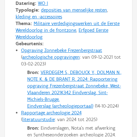
Datering:
WO I
Typologie:
deposities van menselijke resten
,
kleding en -accessoires
Thema:
Militaire verdedigingswerken uit de Eerste
Wereldoorlog in de frontzone
,
Erfgoed Eerste
Wereldoorlog
Gebeurtenis:
Opgraving Zonnebeke Frezenbergstraat
archeologische opgravingen
: van
09-12-2021
tot
03-02-2023
Bron:
VERDEGEM S., DEBOUCK Y., DOLMAN N.,
NOTE K. & DE BRANT R. 2024: Rapportering
opgraving Frezenbergstraat Zonnebeke, West-
Vlaanderen 2021K342 Eindverslag, Sint-
Michiels-Brugge.
Eindverslag (archeologieportaal)
(
14-10-2024
)
Rapportage archeologie 2024
literatuurstudie
: van
2024
tot
2025
Bron:
Eindverslagen, Nota's met afwerking
en Syntheseonderzoeken archeologie 2024.