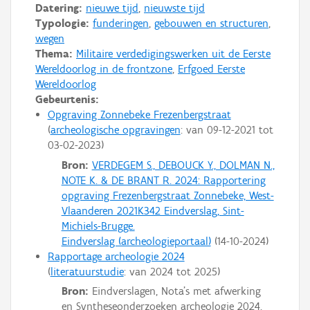
Datering:
nieuwe tijd
,
nieuwste tijd
Typologie:
funderingen
,
gebouwen en structuren
,
wegen
Thema:
Militaire verdedigingswerken uit de Eerste
Wereldoorlog in de frontzone
,
Erfgoed Eerste
Wereldoorlog
Gebeurtenis:
Opgraving Zonnebeke Frezenbergstraat
archeologische opgravingen
: van
09-12-2021
tot
03-02-2023
Bron:
VERDEGEM S., DEBOUCK Y., DOLMAN N.,
NOTE K. & DE BRANT R. 2024: Rapportering
opgraving Frezenbergstraat Zonnebeke, West-
Vlaanderen 2021K342 Eindverslag, Sint-
Michiels-Brugge.
Eindverslag (archeologieportaal)
(
14-10-2024
)
Rapportage archeologie 2024
literatuurstudie
: van
2024
tot
2025
Bron:
Eindverslagen, Nota's met afwerking
en Syntheseonderzoeken archeologie 2024.