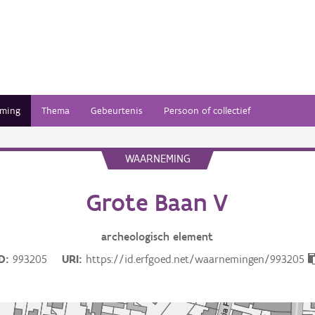
ming
Thema
Gebeurtenis
Persoon of collectief
WAARNEMING
Grote Baan V
archeologisch
element
ID
993205
URI
https://id.erfgoed.net/waarnemingen/993205