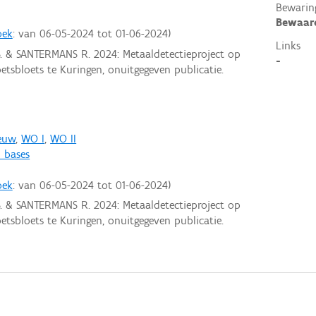
Bewarin
Bewaar
oek
: van
06-05-2024
tot
01-06-2024
Links
. & SANTERMANS R. 2024: Metaaldetectieproject op
-
tsbloets te Kuringen, onuitgegeven publicatie.
euw
,
WO I
,
WO II
 bases
oek
: van
06-05-2024
tot
01-06-2024
. & SANTERMANS R. 2024: Metaaldetectieproject op
tsbloets te Kuringen, onuitgegeven publicatie.