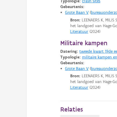
Typologie:
crash sites
Gebeurtenis:
Grote Baan V
bureauonderz
Bron:
LEENAERS K, MILIS S
het landgoed van Hage-Goe
Literatuur
(
2024
)
Militaire kampen
Datering:
tweede kwart 19de e
Typologie:
militaire kampen en
Gebeurtenis:
Grote Baan V
bureauonderz
Bron:
LEENAERS K, MILIS S
het landgoed van Hage-Goe
Literatuur
(
2024
)
Relaties