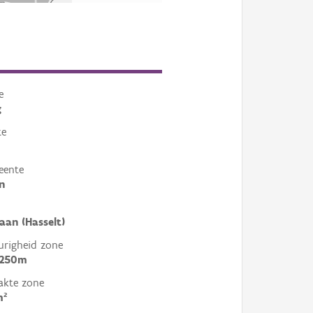
e
g
te
eente
n
aan (Hasselt)
righeid zone
 250m
akte zone
m²