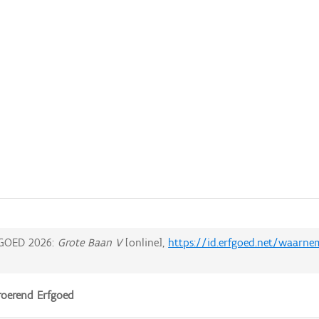
GOED 2026:
Grote Baan V
[online],
https://id.erfgoed.net/waarn
oerend Erfgoed