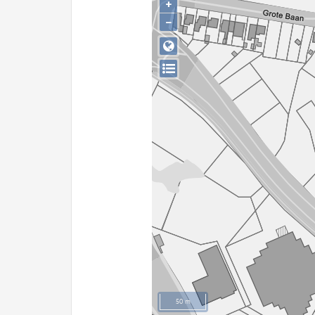
+
−
50 m