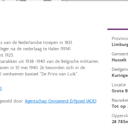
Provinci
s van de Nederlandse troepen in 1831.
Limbur
leger na de nederlaag te Halen (1914).
Gemeen
it 1925.
Hasselt
barakken uit 1938 -1940 van de Belgische militairen.
iren in 10 mei 1940. Ze bevonden zich in de
Deelgem
60 verdwenen kasteel "De Prins van Luik".
Kuringe
Locatie
d
Grote B
Nauwkeu
gesteld door:
Agentschap Onroerend Erfgoed (AOE)
Tot op
Oppervl
28 785