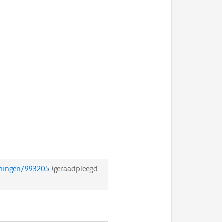
emingen/993205
(geraadpleegd