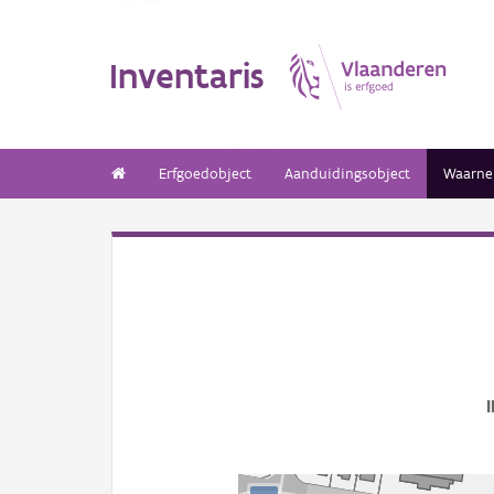
Inventaris
Erfgoedobject
Aanduidingsobject
Waarne