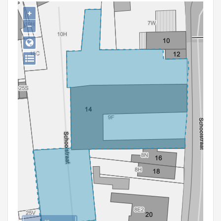
Persoon of collectief
+
−
Downloads
Hergebruik
Aanmelden