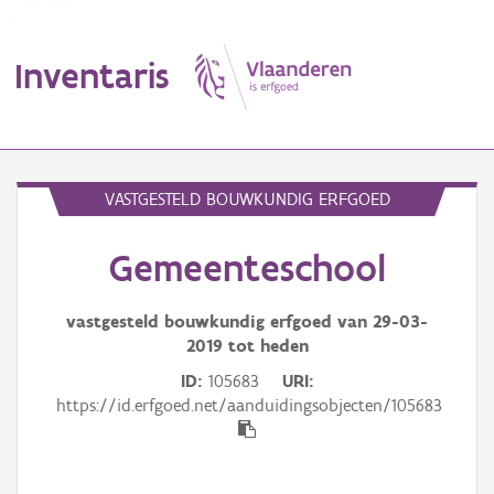
Inventaris
MENU
VASTGESTELD BOUWKUNDIG ERFGOED
Gemeenteschool
Erfgoedobject
Aanduidingsobject
vastgesteld bouwkundig erfgoed van
29-03-
2019
tot heden
Waarneming
ID
105683
URI
https://id.erfgoed.net/aanduidingsobjecten/105683
Thema
Gebeurtenis