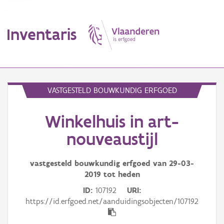
Inventaris
MENU
VASTGESTELD BOUWKUNDIG ERFGOED
Winkelhuis in art-
Erfgoedobject
nouveaustijl
Aanduidingsobject
vastgesteld bouwkundig erfgoed van
29-03-
Waarneming
2019
tot heden
Thema
ID
107192
URI
https://id.erfgoed.net/aanduidingsobjecten/107192
Gebeurtenis