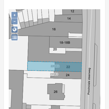
Persoon of collectief
Downloads
+
−
Hergebruik
Aanmelden