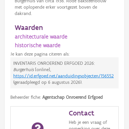
Burgerhuis van circa 1936. Rode baksteenbouw
met oplopende erker voortgezet boven de
dakrand.
Waarden
architecturale waarde
historische waarde
Je kan deze pagina citeren als:
INVENTARIS ONROEREND ERFGOED 2026:
Burgerhuis
[online],
https://id.erfgoed.net/aanduidingsobjecten/156552
(geraadpleegd op
6 augustus 2026
).
Beheerder fiche:
Agentschap Onroerend Erfgoed
Contact
Heb je een vraag of
opmerking over deze