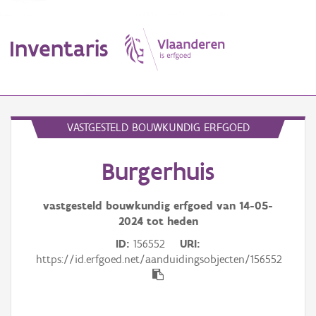
Inventaris
MENU
VASTGESTELD BOUWKUNDIG ERFGOED
Burgerhuis
Erfgoedobject
Aanduidingsobject
vastgesteld bouwkundig erfgoed van
14-05-
2024
tot heden
Waarneming
ID
156552
URI
https://id.erfgoed.net/aanduidingsobjecten/156552
Thema
Gebeurtenis