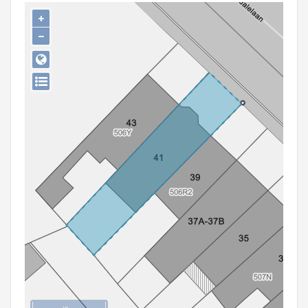
Persoon of collectief
+
−
Downloads
Hergebruik
Aanmelden