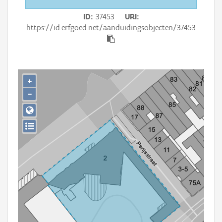
Persoon of collectief
ID
37453
URI
Downloads
https://id.erfgoed.net/aanduidingsobjecten/37453
Hergebruik
Aanmelden
+
−