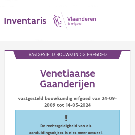
Inventaris
MENU
VASTGESTELD BOUWKUNDIG ERFGOED
Venetiaanse
Erfgoedobject
Gaanderijen
Aanduidingsobject
vastgesteld bouwkundig erfgoed van
24-09-
Waarneming
2009
tot
14-05-2024
Thema
Gebeurtenis
De rechtsgeldigheid van dit
aanduidingsobject is niet meer actueel.