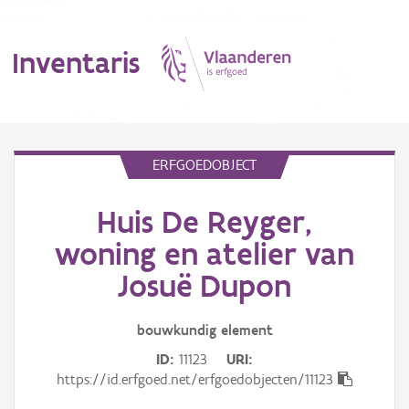
Inventaris
MENU
ERFGOEDOBJECT
Huis De Reyger,
Erfgoedobject
woning en atelier van
Aanduidingsobject
Josuë Dupon
Waarneming
bouwkundig
element
Thema
ID
11123
URI
https://id.erfgoed.net/erfgoedobjecten/11123
Gebeurtenis