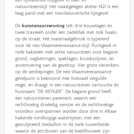
natuursteenstijl. Het naastgelegen atelier (42) is een
laag pand met een neoclassicistische lijstgevel.
De
kunstenaarswoning
telt drie bouwlagen en
twee traveeën onder een zadeldak met nok haaks
op de straat. Het materiaalgebruik is typerend
voor de neo-Vlaamserenaissance-stijl. Puntgevel in
rode baksteen met witte natuursteen voor begane
grond, negkettingen, speklagen, kruiskozijnen, en
accentuering van de geveltop. Vier grote sierankers
op de verdiepingen. De neo-Vlaamserenaissance-
gevelpunt is bekroond met (nieuwe) vergulde
reiger, en draagt in een natuurstenen cartouche de
huisnaam "DE REYGER". De begane grond heeft
een natuurstenen parement, waarin een
rechthoekig drieledig venster en de rechthoekige
voordeur overspannen worden door drie in elkaar
hakende rondbogige waterlijsten, met een
gesculpteerd medaillon in de zwik tussenbeide
waarin de attributen van de beeldhouwer zijn