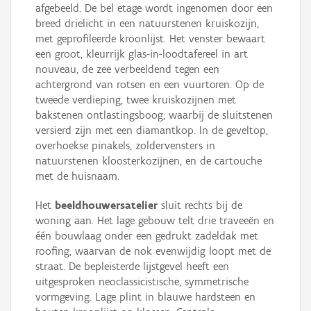
afgebeeld. De bel etage wordt ingenomen door een
breed drielicht in een natuurstenen kruiskozijn,
met geprofileerde kroonlijst. Het venster bewaart
een groot, kleurrijk glas-in-loodtafereel in art
nouveau, de zee verbeeldend tegen een
achtergrond van rotsen en een vuurtoren. Op de
tweede verdieping, twee kruiskozijnen met
bakstenen ontlastingsboog, waarbij de sluitstenen
versierd zijn met een diamantkop. In de geveltop,
overhoekse pinakels, zoldervensters in
natuurstenen kloosterkozijnen, en de cartouche
met de huisnaam.
Het
beeldhouwersatelier
sluit rechts bij de
woning aan. Het lage gebouw telt drie traveeën en
één bouwlaag onder een gedrukt zadeldak met
roofing, waarvan de nok evenwijdig loopt met de
straat. De bepleisterde lijstgevel heeft een
uitgesproken neoclassicistische, symmetrische
vormgeving. Lage plint in blauwe hardsteen en