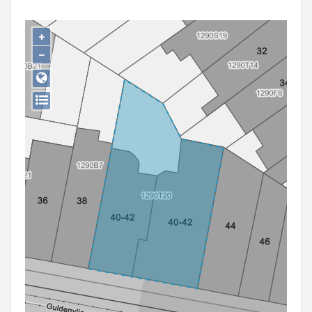
Persoon of collectief
+
Downloads
−
Hergebruik
Aanmelden