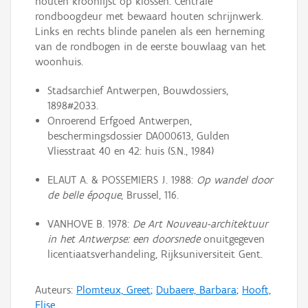
houten kroonlijst op klossen. Centrale
rondboogdeur met bewaard houten schrijnwerk.
Links en rechts blinde panelen als een herneming
van de rondbogen in de eerste bouwlaag van het
woonhuis.
Stadsarchief Antwerpen, Bouwdossiers,
1898#2033.
Onroerend Erfgoed Antwerpen,
beschermingsdossier DA000613, Gulden
Vliesstraat 40 en 42: huis (S.N., 1984)
ELAUT A. & POSSEMIERS J. 1988:
Op wandel door
de belle époque
, Brussel, 116.
VANHOVE B. 1978:
De Art Nouveau-architektuur
in het Antwerpse: een doorsnede
onuitgegeven
licentiaatsverhandeling, Rijksuniversiteit Gent.
Auteurs:
Plomteux, Greet
;
Dubaere, Barbara
;
Hooft,
Elise