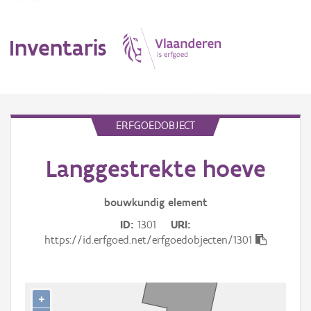
Inventaris
MENU
ERFGOEDOBJECT
Langgestrekte hoeve
Erfgoedobject
Aanduidingsobject
bouwkundig
element
ID
1301
URI
Waarneming
https://id.erfgoed.net/erfgoedobjecten/1301
Thema
Gebeurtenis
+