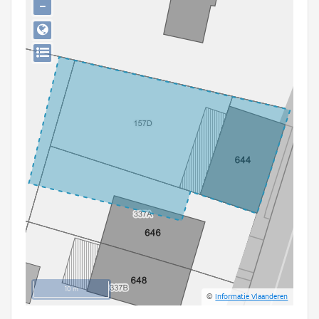
−
Persoon of collectief
Downloads
Hergebruik
Aanmelden
10 m
©
Informatie Vlaanderen