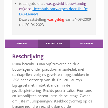
is aangeduid als
vastgesteld bouwkundig
erfgoed
Herenhuis ontworpen door Jh. De
Leu-Laureys
Deze vaststelling
was geldig
van
24-09-2009
tot
20-06-2023
ALGEMEEN
BESCHRIJVING
KENMERKEN
Beschrijving
Ruim herenhuis van vijf traveeën en drie
bouwlagen onder pseudo-mansardedak met
dakkapellen, volgens gevelsteen opgetrokken in
1898 naar ontwerp van Jh. De Leu-Laureys.
Lijstgevel met imitatiebanden in de
gevelbepleistering. Rechts poortrisaliet. Frontons
en kroonlijsten accentueren de bel-etage. Zwaar
omlijste muuropeningen: steekboogvormig op de
begane grond en rechthoekig op de