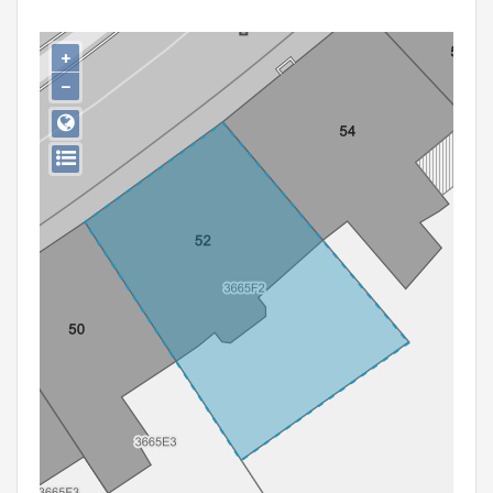
Persoon of collectief
+
Downloads
−
Hergebruik
Aanmelden