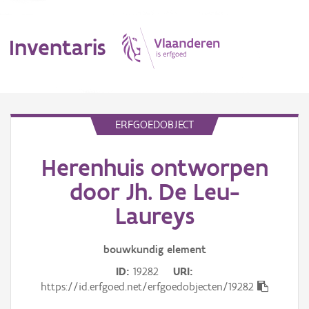
Inventaris
MENU
ERFGOEDOBJECT
Herenhuis ontworpen
Erfgoedobject
door Jh. De Leu-
Aanduidingsobject
Laureys
Waarneming
bouwkundig
element
Thema
ID
19282
URI
https://id.erfgoed.net/erfgoedobjecten/19282
Gebeurtenis