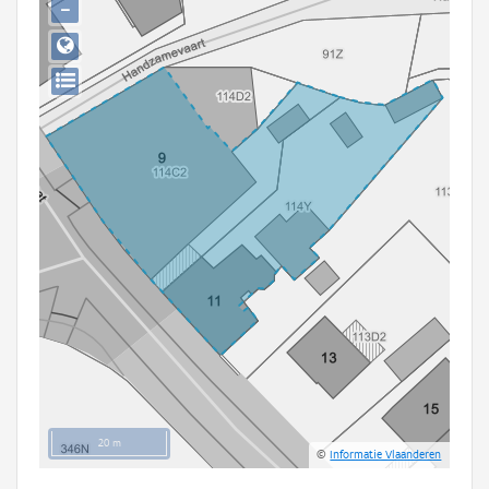
−
Persoon of collectief
Downloads
Hergebruik
Aanmelden
20 m
©
Informatie Vlaanderen