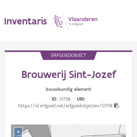
Inventaris
MENU
ERFGOEDOBJECT
Brouwerij Sint-Jozef
Erfgoedobject
Aanduidingsobject
bouwkundig
element
ID
51758
URI
Waarneming
https://id.erfgoed.net/erfgoedobjecten/51758
Thema
Gebeurtenis
+