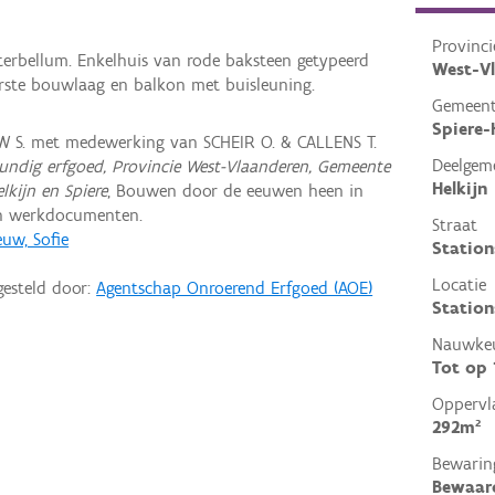
Provinci
nterbellum. Enkelhuis van rode baksteen getypeerd
West-V
rste bouwlaag en balkon met buisleuning.
Gemeen
Spiere-
 S. met medewerking van SCHEIR O. & CALLENS T.
Deelgem
undig erfgoed, Provincie West-Vlaanderen, Gemeente
Helkijn
lkijn en Spiere
, Bouwen door de eeuwen heen in
en werkdocumenten.
Straat
uw, Sofie
Station
Locatie
gesteld door:
Agentschap Onroerend Erfgoed (AOE)
Station
Nauwkeu
Tot op
Oppervl
292m²
Bewarin
Bewaar