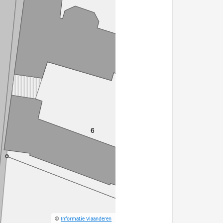
©
Informatie Vlaanderen