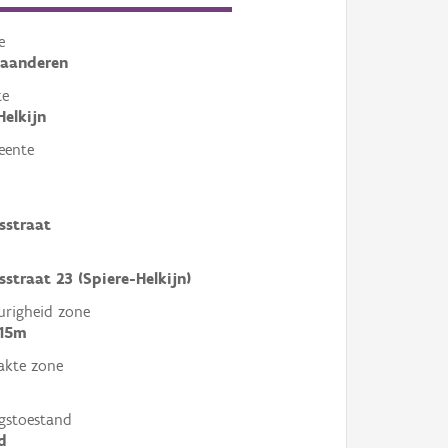
e
laanderen
te
Helkijn
eente
sstraat
sstraat 23 (Spiere-Helkijn)
righeid zone
 15m
akte zone
gstoestand
d