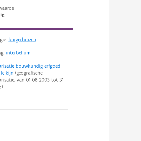
waarde
ig
gie:
burgerhuizen
ng:
interbellum
arisatie bouwkundig erfgoed
Helkijn
(geografische
arisatie: van
01-08-2003
tot
31-
5
)