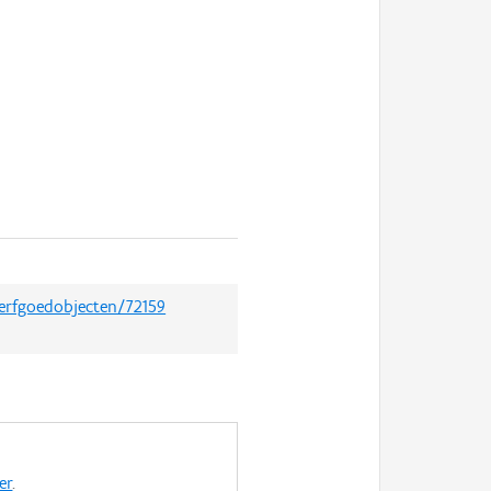
/erfgoedobjecten/72159
er
.