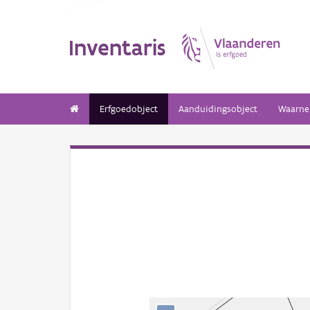
Inventaris
Erfgoedobject
Aanduidingsobject
Waarne