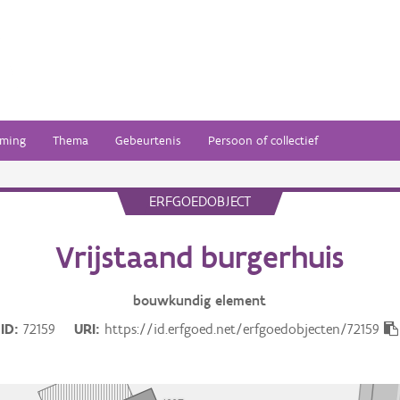
ming
Thema
Gebeurtenis
Persoon of collectief
ERFGOEDOBJECT
Vrijstaand burgerhuis
bouwkundig
element
ID
72159
URI
https://id.erfgoed.net/erfgoedobjecten/72159