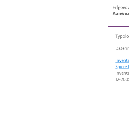
Erfgoed
Aanwez
Typolo
Dateri
Invent
Spiere-
invent
12-200