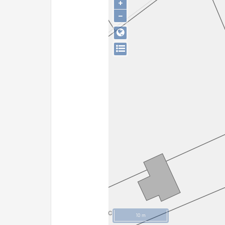
+
−
10 m