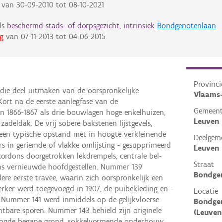
van
30-09-2010
tot
08-10-2021
ls
beschermd stads- of dorpsgezicht, intrinsiek
Bondgenotenlaan
g
van
07-11-2013
tot
04-06-2015
Provinci
n die deel uitmaken van de oorspronkelijke
Vlaams
Kort na de eerste aanlegfase van de
Gemeen
 1866-1867 als drie bouwlagen hoge enkelhuizen,
Leuven
zadeldak. De vrij sobere bakstenen lijstgevels,
 een typische opstand met in hoogte verkleinende
Deelgem
rs in geriemde of vlakke omlijsting - gesupprimeerd
Leuven
 cordons doorgetrokken lekdrempels, centrale bel-
Straat
ans vernieuwde hoofdgestellen. Nummer 139
Bondge
ere eerste travee, waarin zich oorspronkelijk een
rker werd toegevoegd in 1907, de puibekleding en -
Locatie
. Nummer 141 werd inmiddels op de gelijkvloerse
Bondgen
chtbare sporen. Nummer 143 behield zijn originele
(Leuven
ogde begane grond, sokkelvormende onderbouw