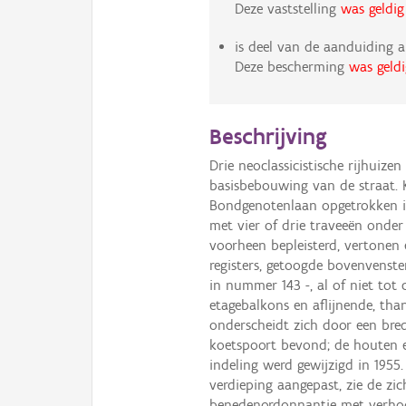
Deze vaststelling
was geldig
is deel van de aanduiding a
Deze bescherming
was geldi
Beschrijving
Drie neoclassicistische rijhuize
basisbebouwing van de straat. 
Bondgenotenlaan opgetrokken in
met vier of drie traveeën onder 
voorheen bepleisterd, vertonen
registers, getoogde bovenvenste
in nummer 143 -, al of niet tot
etagebalkons en aflijnende, th
onderscheidt zich door een bred
koetspoort bevond; de houten e
indeling werd gewijzigd in 1955
verdieping aangepast, zie de zi
benedenordonnantie met verho