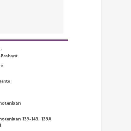
e
-Brabant
te
eente
notenlaan
otenlaan 139-143, 139A
)