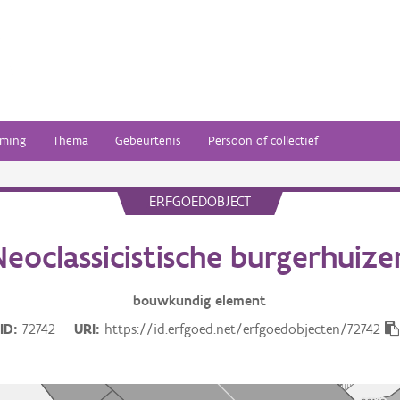
ming
Thema
Gebeurtenis
Persoon of collectief
ERFGOEDOBJECT
Neoclassicistische burgerhuize
bouwkundig
element
ID
72742
URI
https://id.erfgoed.net/erfgoedobjecten/72742