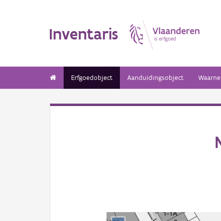
Inventaris
Erfgoedobject
Aanduidingsobject
Waarne