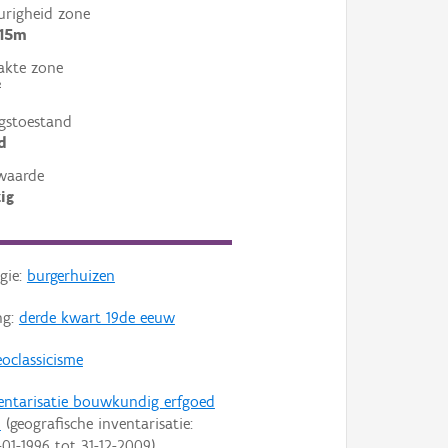
righeid zone
 15m
akte zone
²
gstoestand
d
waarde
ig
gie:
burgerhuizen
ng:
derde kwart 19de eeuw
oclassicisme
entarisatie bouwkundig erfgoed
n
(geografische inventarisatie:
-01-1996
tot
31-12-2009
)