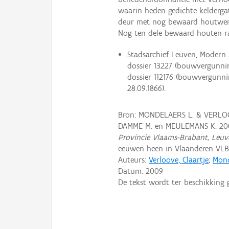
waarin heden gedichte kelderga
deur met nog bewaard houtwerk
Nog ten dele bewaard houten 
Stadsarchief Leuven, Modern 
dossier 13227 (bouwvergunning
dossier 112176 (bouwvergunni
28.09.1866).
Bron: MONDELAERS L. & VERLOO
DAMME M. en MEULEMANS K. 20
Provincie Vlaams-Brabant, Leuv
eeuwen heen in Vlaanderen VLB
Auteurs:
Verloove, Claartje
;
Mond
Datum:
2009
De tekst wordt ter beschikking 