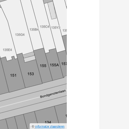
©
Informatie Vlaanderen