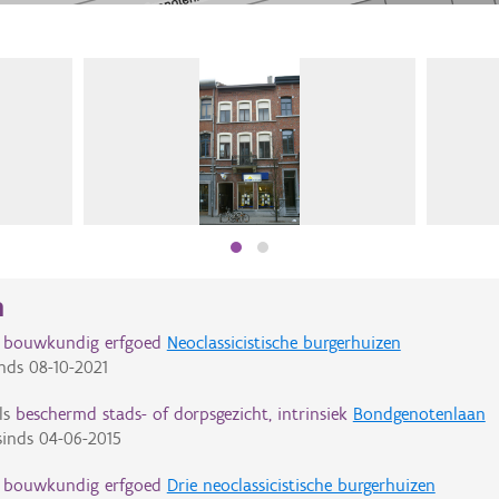
n
d bouwkundig erfgoed
Neoclassicistische burgerhuizen
nds
08-10-2021
ls
beschermd stads- of dorpsgezicht, intrinsiek
Bondgenotenlaan
inds
04-06-2015
d bouwkundig erfgoed
Drie neoclassicistische burgerhuizen