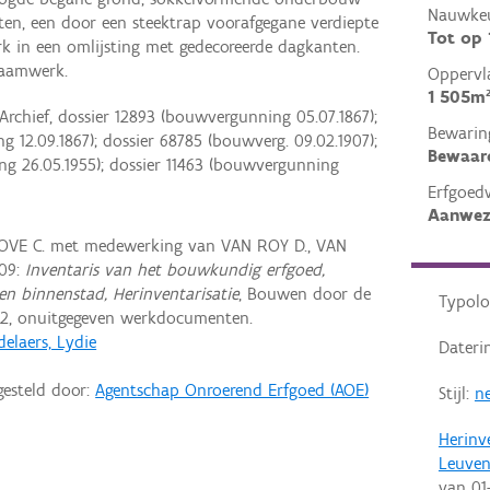
Nauwkeu
ten, een door een steektrap voorafgegane verdiepte
Tot op
 in een omlijsting met gedecoreerde dagkanten.
raamwerk.
Oppervl
1 505m
Archief, dossier 12893 (bouwvergunning 05.07.1867);
Bewarin
 12.09.1867); dossier 68785 (bouwverg. 09.02.1907);
Bewaar
ng 26.05.1955); dossier 11463 (bouwvergunning
Erfgoed
Aanwez
VE C. met medewerking van VAN ROY D., VAN
09:
Inventaris van het bouwkundig erfgoed,
en binnenstad, Herinventarisatie
, Bouwen door de
Typolo
2, onuitgegeven werkdocumenten.
elaers, Lydie
Dateri
gesteld door:
Agentschap Onroerend Erfgoed (AOE)
Stijl:
ne
Herinv
Leuve
van
01