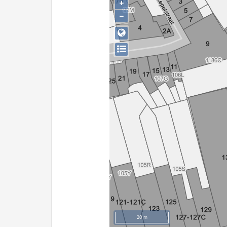
+
−
20 m