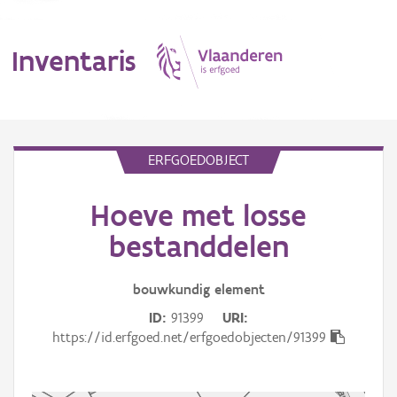
Inventaris
MENU
ERFGOEDOBJECT
Hoeve met losse
Erfgoedobject
bestanddelen
Aanduidingsobject
bouwkundig
element
Waarneming
ID
91399
URI
Thema
https://id.erfgoed.net/erfgoedobjecten/91399
Gebeurtenis