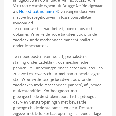
landgebouwen op initiatief van advocaat Julien
Verstraete-Vansieleghem uit Brugge (zelfde eigenaar
als
Mollestraat nummer 4
) vervangen door vier
nieuwe hoevegebouwen in losse constellatie
rondom erf.
Ten noordwesten van het erf, boerenhuis met
opkamer. Verankerde, rode baksteenbouw onder
zadeldak (rode mechanische pannen). stalletje
onder lessenaarsdak.
Ten noordoosten van het erf, geelbakstenen
stalling onder zadeldak (rode mechanische
pannen). Muuropeningen onder betonnen latei. Ten
zuidwesten, dwarsschuur met aanleunende lagere
stal. Verankerde, oranje baksteenbouw onder
zadeldaken (rode mechanische pannen), aflijnende
muizentandfries. Korfboogpoort met
groengeschilderde strokenpoort. Licht getoogde
deur- en vensteropeningen met bewaarde
groengeschilderde stalramen en deur. Rechter
zijgevel met beluikte laadopening. Ten zuiden lage