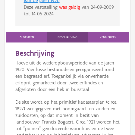
van de jaren 1920
Deze vaststelling
was geldig
van
24-09-2009
tot
14-05-2024
ALGEMEEN
BESCHRIJVING
KENMERKEN
Beschrijving
Hoeve uit de wederopbouwperiode van de jaren
1920. Vier losse bestanddelen georganiseerd rond
een begraasd erf. Toegankelijk via onverharde
erfoprit gemarkeerd door twee erflindes en
afgesloten door een hek in buisstaal.
De site wordt op het primitief kadasterplan (circa
1827) weergegeven met boomgaard ten zuiden en
zuidoosten, op dat moment in bezit van
landbouwer Francis Bogaert. Circa 1921 worden het
tot "puinen" gereduceerde woonhuis en de twee