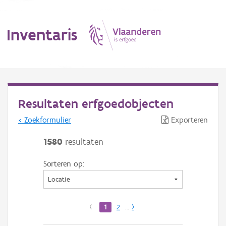
Inventaris
MENU
Resultaten erfgoedobjecten
< Zoekformulier
Exporteren
Erfgoedobject
1580
resultaten
Aanduidingsobject
Sorteren op:
Waarneming
Thema
‹
1
2
…
›
Gebeurtenis