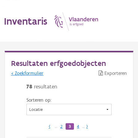
Inventaris
MENU
Resultaten erfgoedobjecten
< Zoekformulier
Exporteren
Erfgoedobject
78
resultaten
Aanduidingsobject
Sorteren op:
Waarneming
Thema
‹
…
2
3
4
…
›
Gebeurtenis