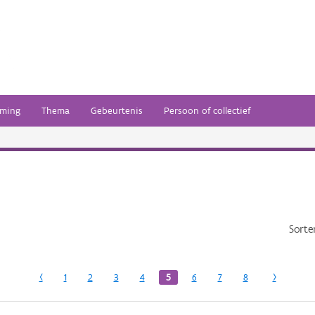
ming
Thema
Gebeurtenis
Persoon of collectief
Sorte
‹
1
2
3
4
5
6
7
8
›