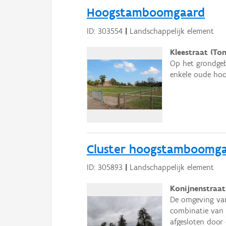
Hoogstamboomgaard
ID: 303554
|
Landschappelijk element
Kleestraat (To
Op het grondgeb
enkele oude hoo
Cluster hoogstamboomgaa
ID: 305893
|
Landschappelijk element
Konijnenstraat
De omgeving van
combinatie van
afgesloten door