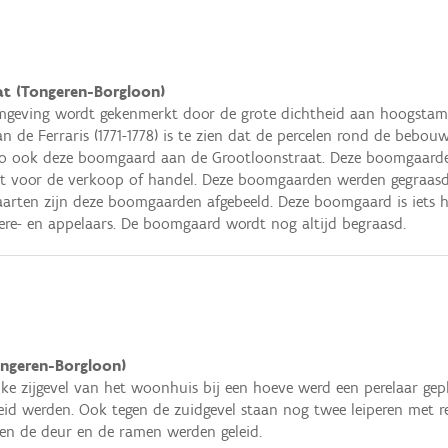
t (Tongeren-Borgloon)
mgeving wordt gekenmerkt door de grote dichtheid aan hoogsta
n de Ferraris (1771-1778) is te zien dat de percelen rond de bebo
o ook deze boomgaard aan de Grootloonstraat. Deze boomgaarden
t voor de verkoop of handel. Deze boomgaarden werden gegraasd 
aarten zijn deze boomgaarden afgebeeld. Deze boomgaard is iets 
pere- en appelaars. De boomgaard wordt nog altijd begraasd.
ngeren-Borgloon)
ijke zijgevel van het woonhuis bij een hoeve werd een perelaar ge
eid werden. Ook tegen de zuidgevel staan nog twee leiperen met r
sen de deur en de ramen werden geleid.