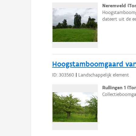
Neremveld (To
Hoogstamboomgaa
dateert uit de e
Hoogstamboomgaard van h
ID: 303560
|
Landschappelijk element
Rullingen 1 (T
Collectieboomga