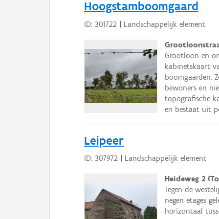
Hoogstamboomgaard
ID: 301722
|
Landschappelijk element
Grootloonstraa
Grootloon en o
kabinetskaart va
boomgaarden. Z
bewoners en nie
topografische k
en bestaat uit 
Leipeer
ID: 307972
|
Landschappelijk element
Heideweg 2 (To
Tegen de westel
negen etages gel
horizontaal tus