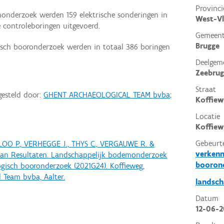
Provinci
onderzoek werden 159 elektrische sonderingen in
West-V
controleboringen uitgevoerd.
Gemeen
Brugge
isch booronderzoek werden in totaal 386 boringen
Deelgem
Zeebrug
Straat
gesteld door:
GHENT ARCHAEOLOGICAL TEAM bvba
;
Koffiew
Locatie
Koffiew
Gebeurt
ALOO P., VERHEGGE J., THYS C., VERGAUWE R. &
verkenn
 van Resultaten. Landschappelijk bodemonderzoek
booron
ogisch booronderzoek (2021G24). Koffieweg,
 Team bvba, Aalter.
landsc
Datum
12-06-2