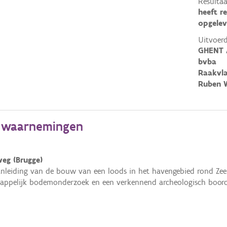
Resultaa
heeft r
opgelev
Uitvoerd
GHENT 
bvba
Raakvl
Ruben W
e waarnemingen
weg (Brugge)
nleiding van de bouw van een loods in het havengebied rond Zee
appelijk bodemonderzoek en een verkennend archeologisch booro