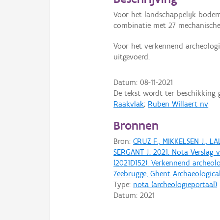
Voor het landschappelijk bodem
combinatie met 27 mechanische 
Voor het verkennend archeolog
uitgevoerd.
Datum:
08-11-2021
De tekst wordt ter beschikking 
Raakvlak
;
Ruben Willaert nv
Bronnen
Bron:
CRUZ F., MIKKELSEN J., L
SERGANT J. 2021: Nota Verslag
(2021D152). Verkennend archeol
Zeebrugge, Ghent Archaeological
Type:
nota (archeologieportaal)
Datum:
2021