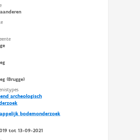
e
laanderen
te
eente
ge
eg
eg (Brugge)
enistypes
end archeologisch
derzoek
happelijk bodemonderzoek
019
tot
13-09-2021