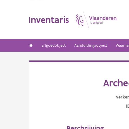
Inventaris
Erfgoedobject
Aanduidingsobject
Waarne
Arche
verke
I
Beschrijving