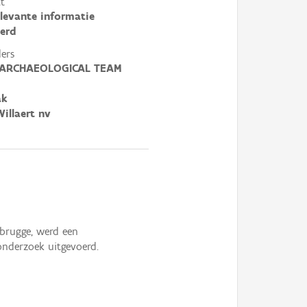
t
elevante informatie
erd
ers
ARCHAEOLOGICAL TEAM
ak
illaert nv
brugge, werd een
nderzoek uitgevoerd.