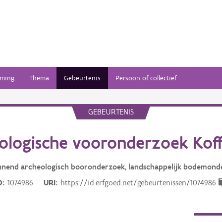
ming
Thema
Gebeurtenis
Persoon of collectief
GEBEURTENIS
ologische vooronderzoek Kof
nnend archeologisch booronderzoek, landschappelijk bodemond
D
1074986
URI
https://id.erfgoed.net/gebeurtenissen/1074986