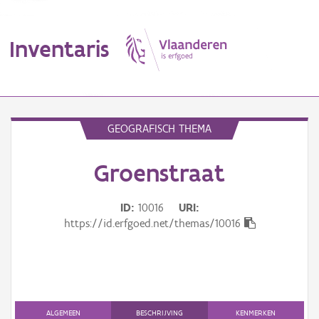
Inventaris
MENU
GEOGRAFISCH THEMA
Groenstraat
Erfgoedobject
Aanduidingsobject
ID
10016
URI
https://id.erfgoed.net/themas/10016
Waarneming
Thema
Gebeurtenis
ALGEMEEN
BESCHRIJVING
KENMERKEN