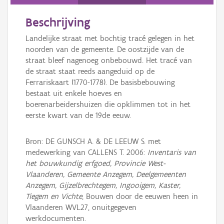
Persoon of collectief
Beschrijving
Downloads
Landelijke straat met bochtig tracé gelegen in het
Hergebruik
noorden van de gemeente. De oostzijde van de
straat bleef nagenoeg onbebouwd. Het tracé van
Aanmelden
de straat staat reeds aangeduid op de
Ferrariskaart (1770-1778). De basisbebouwing
bestaat uit enkele hoeves en
boerenarbeidershuizen die opklimmen tot in het
eerste kwart van de 19de eeuw.
Bron: DE GUNSCH A. & DE LEEUW S. met
medewerking van CALLENS T. 2006:
Inventaris van
het bouwkundig erfgoed, Provincie West-
Vlaanderen, Gemeente Anzegem, Deelgemeenten
Anzegem, Gijzelbrechtegem, Ingooigem, Kaster,
Tiegem en Vichte
, Bouwen door de eeuwen heen in
Vlaanderen WVL27, onuitgegeven
werkdocumenten.