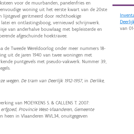
ksteen voor de muurbanden, panelenfries en
envoudige woning uit het eerste kwart van de 20ste
Invent
lijstgevel geritmeerd door rechthoekige
Deerlij
atei en ontlastingsboog, vernieuwd schrijnwerk.
van
01
sje van anderhalve bouwlaag met bepleisterde en
typerende afgeschuinde hoektravee.
na de Tweede Wereldoorlog onder meer nummers 18-
ing uit de jaren 1940 van twee woningen met
rkende puntgevels met pseudo-vakwerk. Nummer 39,
egels.
ze wegen. De tram van Deerlijk 1912-1957
, in
Derlike
,
erking van MOEYKENS S. & CALLENS T. 2007:
erfgoed, Provincie West-Vlaanderen, Gemeente
n heen in Vlaanderen WVL34, onuitgegeven