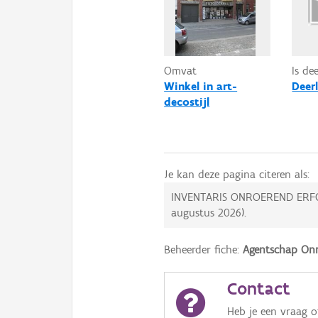
Omvat
Is de
Winkel in art-
Deerl
decostijl
Je kan deze pagina citeren als:
INVENTARIS ONROEREND ERF
augustus 2026
).
Beheerder fiche:
Agentschap Onr
Contact
Heb je een vraag 