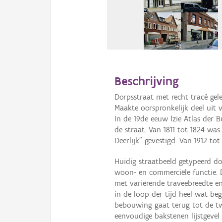
Beschrijving
Dorpsstraat met recht tracé gel
Maakte oorspronkelijk deel uit v
In de 19de eeuw (zie Atlas der 
de straat. Van 1811 tot 1824 wa
Deerlijk" gevestigd. Van 1912 to
Huidig straatbeeld getypeerd do
woon- en commerciële functie. D
met variërende traveebreedte e
in de loop der tijd heel wat b
bebouwing gaat terug tot de t
eenvoudige bakstenen lijstgevel