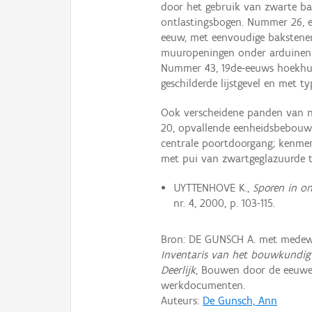
door het gebruik van zwarte ba
ontlastingsbogen. Nummer 26, e
eeuw, met eenvoudige bakstenen 
muuropeningen onder arduinen l
Nummer 43, 19de-eeuws hoekhui
geschilderde lijstgevel en met 
Ook verscheidene panden van 
20, opvallende eenheidsbebouw
centrale poortdoorgang; kenme
met pui van zwartgeglazuurde t
UYTTENHOVE K.,
Sporen in on
nr. 4, 2000, p. 103-115.
Bron: DE GUNSCH A. met medew
Inventaris van het bouwkundig 
Deerlijk
, Bouwen door de eeuwe
werkdocumenten.
Auteurs:
De Gunsch, Ann