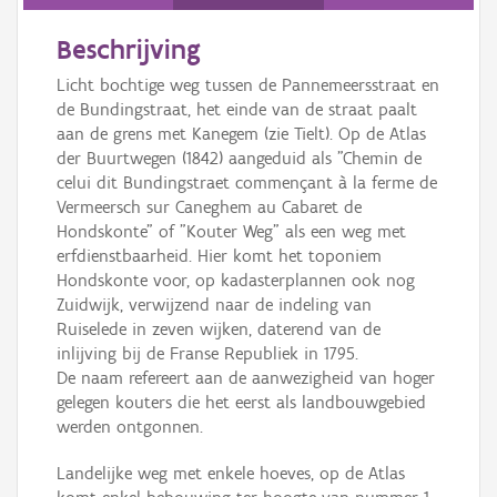
Persoon of collectief
Beschrijving
Downloads
Licht bochtige weg tussen de Pannemeersstraat en
Hergebruik
de Bundingstraat, het einde van de straat paalt
aan de grens met Kanegem (zie Tielt). Op de Atlas
Aanmelden
der Buurtwegen (1842) aangeduid als "Chemin de
celui dit Bundingstraet commençant à la ferme de
Vermeersch sur Caneghem au Cabaret de
Hondskonte" of "Kouter Weg" als een weg met
erfdienstbaarheid. Hier komt het toponiem
Hondskonte voor, op kadasterplannen ook nog
Zuidwijk, verwijzend naar de indeling van
Ruiselede in zeven wijken, daterend van de
inlijving bij de Franse Republiek in 1795.
De naam refereert aan de aanwezigheid van hoger
gelegen kouters die het eerst als landbouwgebied
werden ontgonnen.
Landelijke weg met enkele hoeves, op de Atlas