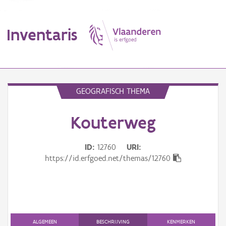
Inventaris
MENU
GEOGRAFISCH THEMA
Kouterweg
Erfgoedobject
Aanduidingsobject
ID
12760
URI
https://id.erfgoed.net/themas/12760
Waarneming
Thema
Gebeurtenis
ALGEMEEN
BESCHRIJVING
KENMERKEN