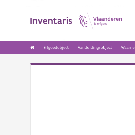
Inventaris
Erfgoedobject
Aanduidingsobject
Waarne