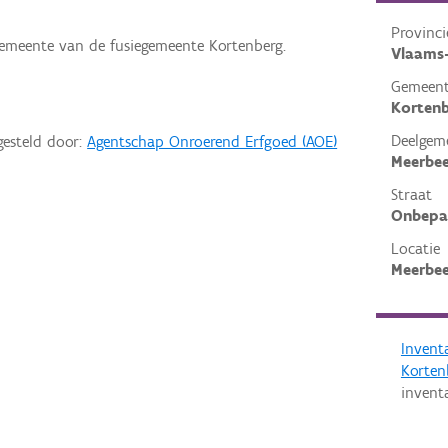
Provinci
gemeente van de fusiegemeente Kortenberg.
Vlaams
Gemeen
Kortenb
Deelgem
gesteld door:
Agentschap Onroerend Erfgoed (AOE)
Meerbe
Straat
Onbepa
Locatie
Meerbee
Invent
Korten
invent