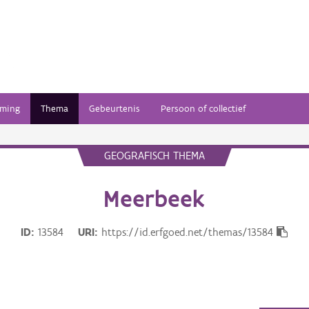
ming
Thema
Gebeurtenis
Persoon of collectief
GEOGRAFISCH THEMA
Meerbeek
ID
13584
URI
https://id.erfgoed.net/themas/13584