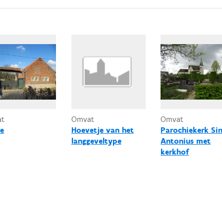
at
Omvat
Omvat
e
Hoevetje van het
Parochiekerk Sin
langgeveltype
Antonius met
kerkhof