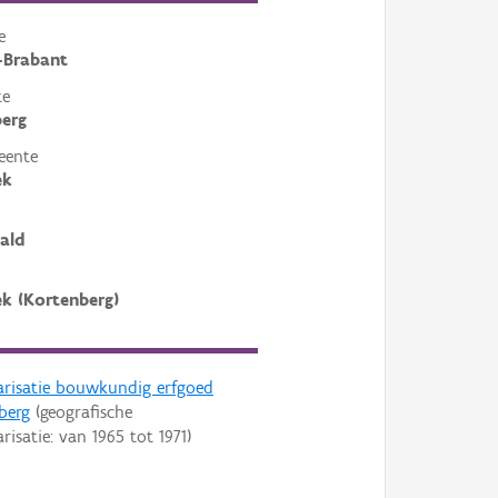
e
-Brabant
te
erg
eente
ek
ald
k (Kortenberg)
arisatie bouwkundig erfgoed
berg
(geografische
arisatie: van
1965
tot
1971
)