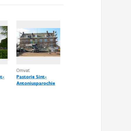
Omvat
t-
Pastorie Sint-
Antoniusparochie