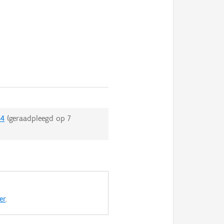
84
(geraadpleegd op
7
er
.