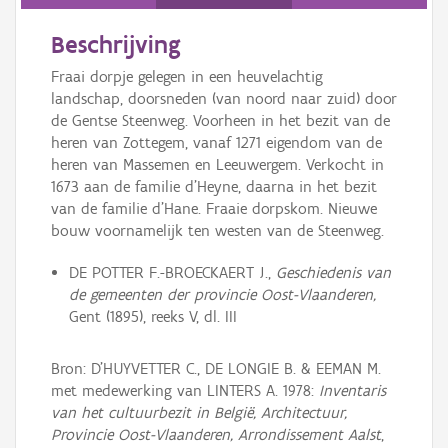
Persoon of collectief
Beschrijving
Downloads
Fraai dorpje gelegen in een heuvelachtig
Hergebruik
landschap, doorsneden (van noord naar zuid) door
de Gentse Steenweg. Voorheen in het bezit van de
Aanmelden
heren van Zottegem, vanaf 1271 eigendom van de
heren van Massemen en Leeuwergem. Verkocht in
1673 aan de familie d'Heyne, daarna in het bezit
van de familie d'Hane. Fraaie dorpskom. Nieuwe
bouw voornamelijk ten westen van de Steenweg.
DE POTTER F.-BROECKAERT J.,
Geschiedenis van
de gemeenten der provincie Oost-Vlaanderen,
Gent (1895), reeks V, dl. III
Bron: D'HUYVETTER C., DE LONGIE B. & EEMAN M.
met medewerking van LINTERS A. 1978:
Inventaris
van het cultuurbezit in België, Architectuur,
Provincie Oost-Vlaanderen, Arrondissement Aalst
,