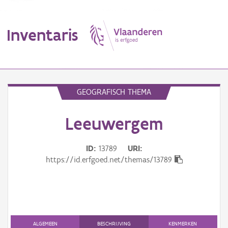
Inventaris
MENU
GEOGRAFISCH THEMA
Leeuwergem
Erfgoedobject
Aanduidingsobject
ID
13789
URI
https://id.erfgoed.net/themas/13789
Waarneming
Thema
Gebeurtenis
ALGEMEEN
BESCHRIJVING
KENMERKEN