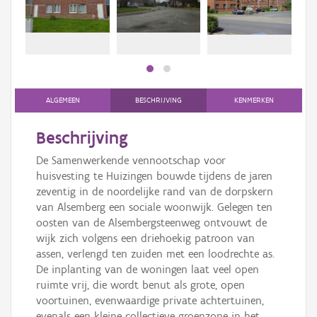
Persoon of collectief
Downloads
Hergebruik
Aanmelden
ALGEMEEN
BESCHRIJVING
KENMERKEN
Beschrijving
De Samenwerkende vennootschap voor
huisvesting te Huizingen bouwde tijdens de jaren
zeventig in de noordelijke rand van de dorpskern
van Alsemberg een sociale woonwijk. Gelegen ten
oosten van de Alsembergsteenweg ontvouwt de
wijk zich volgens een driehoekig patroon van
assen, verlengd ten zuiden met een loodrechte as.
De inplanting van de woningen laat veel open
ruimte vrij, die wordt benut als grote, open
voortuinen, evenwaardige private achtertuinen,
evenals een kleine collectieve groenzone in het