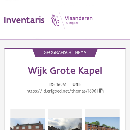
Inventaris
MENU
GEOGRAFISCH THEMA
Wijk Grote Kapel
Erfgoedobject
Aanduidingsobject
ID
16961
URI
https://id.erfgoed.net/themas/16961
Waarneming
Thema
Gebeurtenis